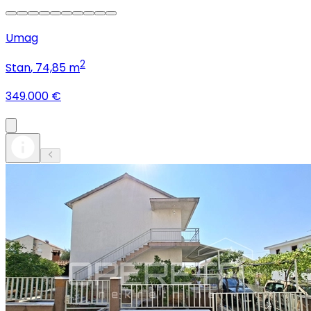
Umag
2
Stan
, 74,85 m
349.000 €