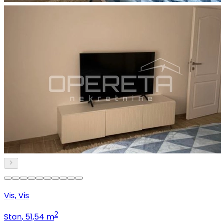
Vis, Vis
2
Stan
, 51,54 m