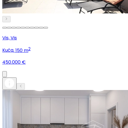
Vis, Vis
2
Kuća
, 150 m
450.000 €