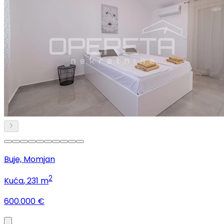
Buje, Momjan
2
Kuća
, 231 m
600.000 €