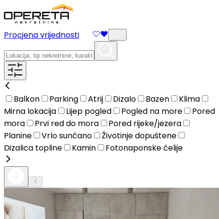
Procjena vrijednosti
Balkon
Parking
Atrij
Dizalo
Bazen
Klima
Mirna lokacija
Lijep pogled
Pogled na more
Pored
mora
Prvi red do mora
Pored rijeke/jezera
Planine
Vrlo sunčano
Životinje dopuštene
Dizalica topline
Kamin
Fotonaponske ćelije