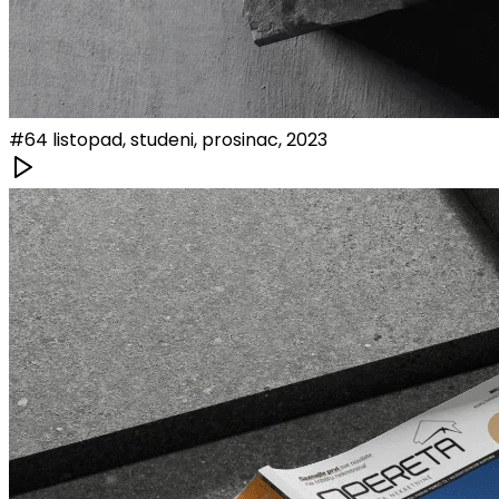
#
64
listopad, studeni, prosinac, 2023