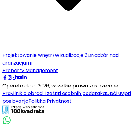
Projektowanie wnętrz
Wizualizacje 3D
Nadzór nad
aranżacjami
Property Management
Opereta d.o.o.
2026
,
wszelkie prawa zastrzeżone.
Pravilnik o obradi i zaštiti osobnih podataka
Opći uvjeti
poslovanja
Politika Privatnosti