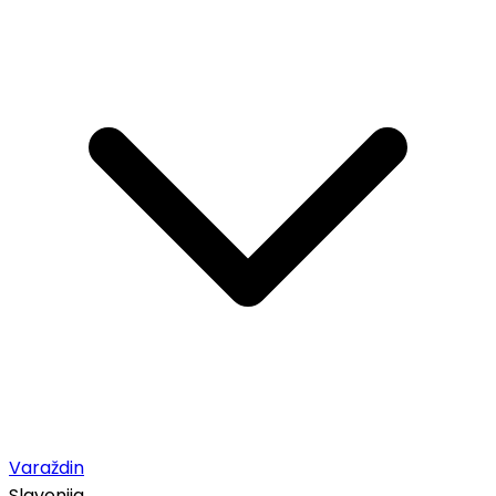
Varaždin
Slavonija