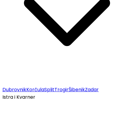
Dubrovnik
Korčula
Split
Trogir
Šibenik
Zadar
Istra i Kvarner