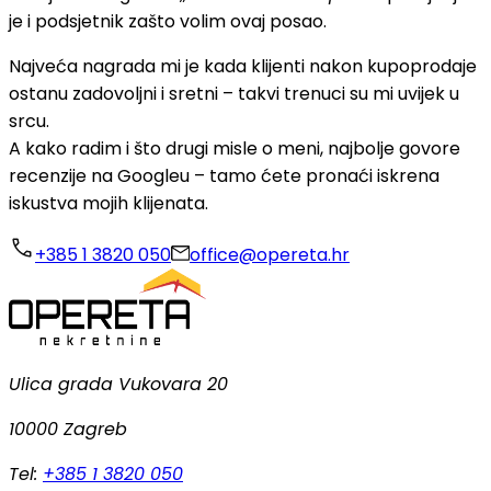
je i podsjetnik zašto volim ovaj posao.
Najveća nagrada mi je kada klijenti nakon kupoprodaje
ostanu zadovoljni i sretni – takvi trenuci su mi uvijek u
srcu.
A kako radim i što drugi misle o meni, najbolje govore
recenzije na Googleu – tamo ćete pronaći iskrena
iskustva mojih klijenata.
+385 1 3820 050
office@opereta.hr
Ulica grada Vukovara 20
10000 Zagreb
Tel:
+385 1 3820 050