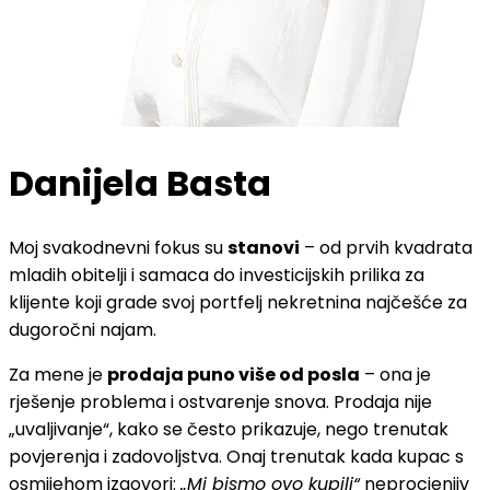
Danijela Basta
Moj svakodnevni fokus su
stanovi
– od prvih kvadrata
mladih obitelji i samaca do investicijskih prilika za
klijente koji grade svoj portfelj nekretnina najčešće za
dugoročni najam.
Za mene je
prodaja puno više od posla
– ona je
rješenje problema i ostvarenje snova. Prodaja nije
„uvaljivanje“, kako se često prikazuje, nego trenutak
povjerenja i zadovoljstva. Onaj trenutak kada kupac s
osmijehom izgovori:
„Mi bismo ovo kupili“
neprocjenjiv