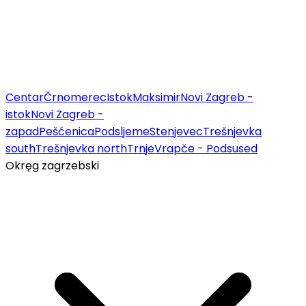
Centar
Črnomerec
Istok
Maksimir
Novi Zagreb -
istok
Novi Zagreb -
zapad
Pešćenica
Podsljeme
Stenjevec
Trešnjevka
south
Trešnjevka north
Trnje
Vrapče - Podsused
Okręg zagrzebski