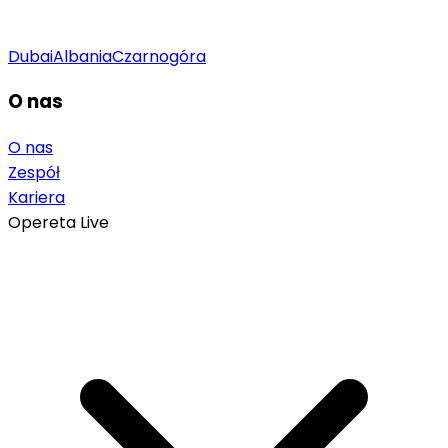
Dubai
Albania
Czarnogóra
O nas
O nas
Zespół
Kariera
Opereta Live