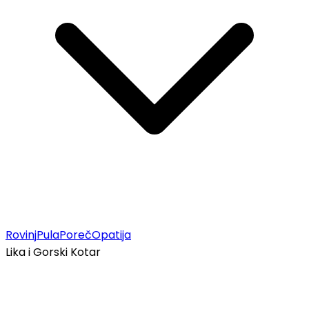
Rovinj
Pula
Poreč
Opatija
Lika i Gorski Kotar