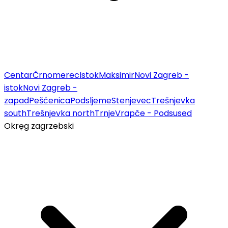
Centar
Črnomerec
Istok
Maksimir
Novi Zagreb -
istok
Novi Zagreb -
zapad
Pešćenica
Podsljeme
Stenjevec
Trešnjevka
south
Trešnjevka north
Trnje
Vrapče - Podsused
Okręg zagrzebski