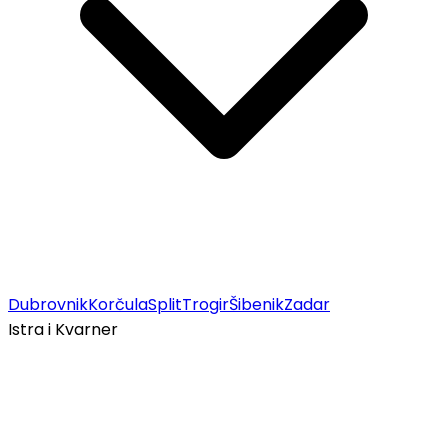
Dubrovnik
Korčula
Split
Trogir
Šibenik
Zadar
Istra i Kvarner