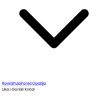
Rovinj
Pula
Poreč
Opatija
Lika i Gorski Kotar