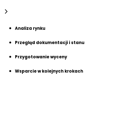
Analiza rynku
Przegląd dokumentacji i stanu
Przygotowanie wyceny
Wsparcie w kolejnych krokach
Analiza rynku
Nasi eksperci śledzą bieżące trendy i ceny na rynku
nieruchomości. Porównując podobne mieszkania,
domy lub grunty, zapewniamy, że Twoja wycena jest
realistyczna i konkurencyjna.