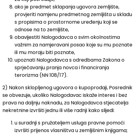
ako je predmet sklapanja ugovora zemljište,
provjeriti namjenu predmetnog zemljišta u skladu
s propisima o prostornome uređenju koji se
odnose na to zemljište,
obavijestiti Nalogodavca o svim okolnostima
važnim za namjeravani posao koje su mu poznate
ili mu moraju biti poznate,
upoznati Nalogodavca s odredbama Zakona o
sprječavanju pranja novca i financiranja
terorizma (NN 108/17).
2) Nakon sklopljenog ugovora o kupoprodaji, Posrednik
se obvezuje, ukoliko Nalogodavac iskaže interes i bez
prava na daljnju naknadu, za Nalogodavca stjecatelja
nekretnine izvršiti jednu ili više radnji kako slijedi:
u suradnji s pružateljem usluga pravne pomoći
izvršiti prijenos vlasništva u zemljišnim knjigama;