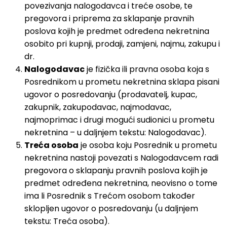
povezivanja nalogodavca i treće osobe, te
pregovora i priprema za sklapanje pravnih
poslova kojih je predmet određena nekretnina
osobito pri kupnji, prodaji, zamjeni, najmu, zakupu i
dr.
Nalogodavac
je fizička ili pravna osoba koja s
Posrednikom u prometu nekretnina sklapa pisani
ugovor o posredovanju (prodavatelj, kupac,
zakupnik, zakupodavac, najmodavac,
najmoprimac i drugi mogući sudionici u prometu
nekretnina – u daljnjem tekstu: Nalogodavac).
Treća osoba
je osoba koju Posrednik u prometu
nekretnina nastoji povezati s Nalogodavcem radi
pregovora o sklapanju pravnih poslova kojih je
predmet određena nekretnina, neovisno o tome
ima li Posrednik s Trećom osobom također
sklopljen ugovor o posredovanju (u daljnjem
tekstu: Treća osoba).