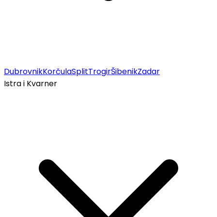
Dubrovnik
Korčula
Split
Trogir
Šibenik
Zadar
Istra i Kvarner