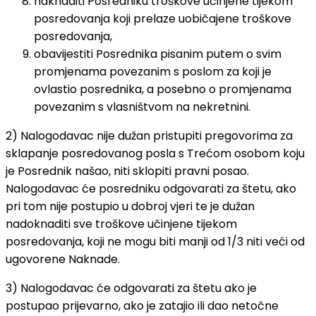
naknaditi Posredniku troškove učinjene tijekom
posredovanja koji prelaze uobičajene troškove
posredovanja,
obavijestiti Posrednika pisanim putem o svim
promjenama povezanim s poslom za koji je
ovlastio posrednika, a posebno o promjenama
povezanim s vlasništvom na nekretnini.
2) Nalogodavac nije dužan pristupiti pregovorima za
sklapanje posredovanog posla s Trećom osobom koju
je Posrednik našao, niti sklopiti pravni posao.
Nalogodavac će posredniku odgovarati za štetu, ako
pri tom nije postupio u dobroj vjeri te je dužan
nadoknaditi sve troškove učinjene tijekom
posredovanja, koji ne mogu biti manji od 1/3 niti veći od
ugovorene Naknade.
3) Nalogodavac će odgovarati za štetu ako je
postupao prijevarno, ako je zatajio ili dao netočne