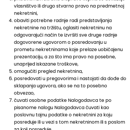
vlasništvo ili drugo stvarno pravo na predmetnoj
nekretnini,
obaviti potrebne radnje radi predstavljanja
nekretnine na tržištu, oglasiti nekretninu na
odgovarajući način te izvršiti sve druge radnje
dogovorene ugovorom o posredovanju u
prometu nekretninama koje prelaze uobičajenu
prezentaciju, a za što ima pravo na posebne,
unaprijed iskazane troškove,
omogućiti pregled nekretnina,
posredovati u pregovorima i nastojati da dođe do
sklapanja ugovora, ako se na to posebno
obvezao,
čuvati osobne podatke Nalogodavca te po
pisanome nalogu Nalogodavca čuvati kao
poslovnu tajnu podatke o nekretnini za koju
posreduje ili u vezi s tom nekretninom ili s poslom
za koji posreduje,