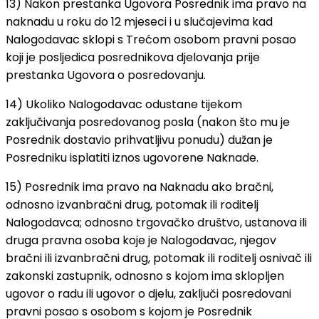
13) Nakon prestanka Ugovora Posrednik ima pravo na
naknadu u roku do 12 mjeseci i u slučajevima kad
Nalogodavac sklopi s Trećom osobom pravni posao
koji je posljedica posrednikova djelovanja prije
prestanka Ugovora o posredovanju.
14) Ukoliko Nalogodavac odustane tijekom
zaključivanja posredovanog posla (nakon što mu je
Posrednik dostavio prihvatljivu ponudu) dužan je
Posredniku isplatiti iznos ugovorene Naknade.
15) Posrednik ima pravo na Naknadu ako bračni,
odnosno izvanbračni drug, potomak ili roditelj
Nalogodavca; odnosno trgovačko društvo, ustanova ili
druga pravna osoba koje je Nalogodavac, njegov
bračni ili izvanbračni drug, potomak ili roditelj osnivač ili
zakonski zastupnik, odnosno s kojom ima sklopljen
ugovor o radu ili ugovor o djelu, zaključi posredovani
pravni posao s osobom s kojom je Posrednik