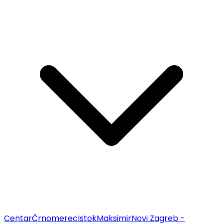
Centar
Črnomerec
Istok
Maksimir
Novi Zagreb -