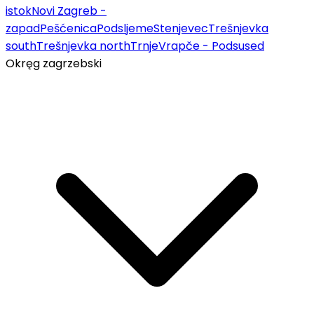
istok
Novi Zagreb -
zapad
Pešćenica
Podsljeme
Stenjevec
Trešnjevka
south
Trešnjevka north
Trnje
Vrapče - Podsused
Okręg zagrzebski