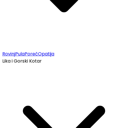
Rovinj
Pula
Poreč
Opatija
Lika i Gorski Kotar