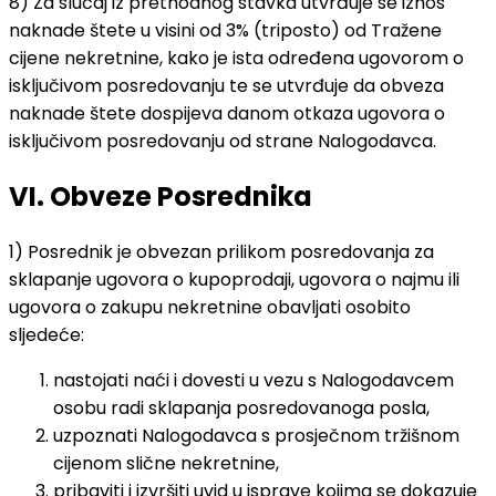
8) Za slučaj iz prethodnog stavka utvrđuje se iznos
naknade štete u visini od 3% (triposto) od Tražene
cijene nekretnine, kako je ista određena ugovorom o
isključivom posredovanju te se utvrđuje da obveza
naknade štete dospijeva danom otkaza ugovora o
isključivom posredovanju od strane Nalogodavca.
VI. Obveze Posrednika
1) Posrednik je obvezan prilikom posredovanja za
sklapanje ugovora o kupoprodaji, ugovora o najmu ili
ugovora o zakupu nekretnine obavljati osobito
sljedeće:
nastojati naći i dovesti u vezu s Nalogodavcem
osobu radi sklapanja posredovanoga posla,
uzpoznati Nalogodavca s prosječnom tržišnom
cijenom slične nekretnine,
pribaviti i izvršiti uvid u isprave kojima se dokazuje