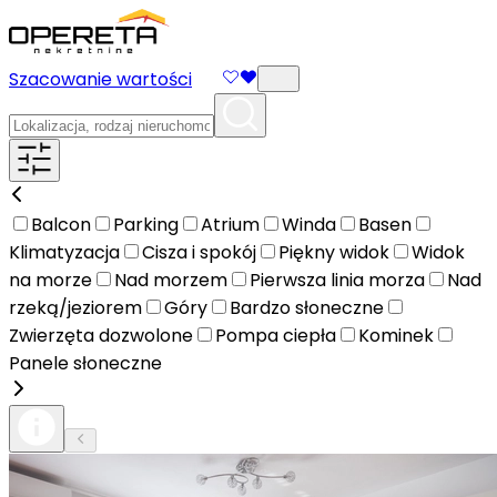
Szacowanie wartości
Balcon
Parking
Atrium
Winda
Basen
Klimatyzacja
Cisza i spokój
Piękny widok
Widok
na morze
Nad morzem
Pierwsza linia morza
Nad
rzeką/jeziorem
Góry
Bardzo słoneczne
Zwierzęta dozwolone
Pompa ciepła
Kominek
Panele słoneczne