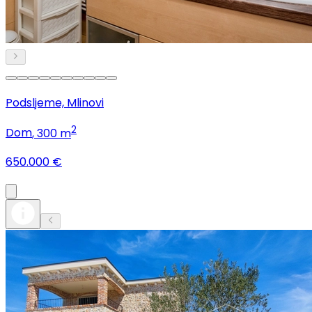
Podsljeme, Mlinovi
2
Dom
, 300 m
650.000 €