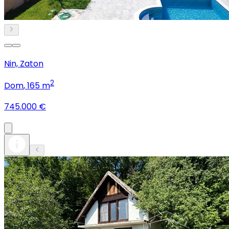
Nin, Zaton
2
Dom
, 165 m
745.000 €