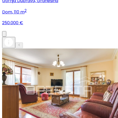
Gornja Dubrava, Granešina
2
Dom
, 110 m
250.000 €