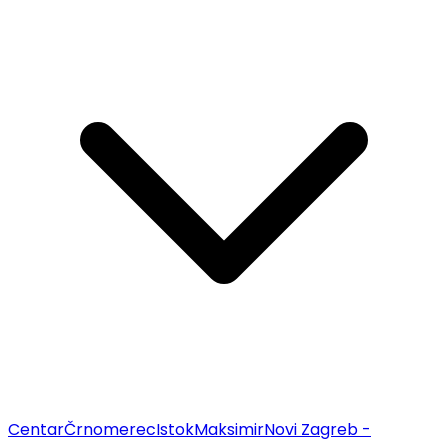
Centar
Črnomerec
Istok
Maksimir
Novi Zagreb -