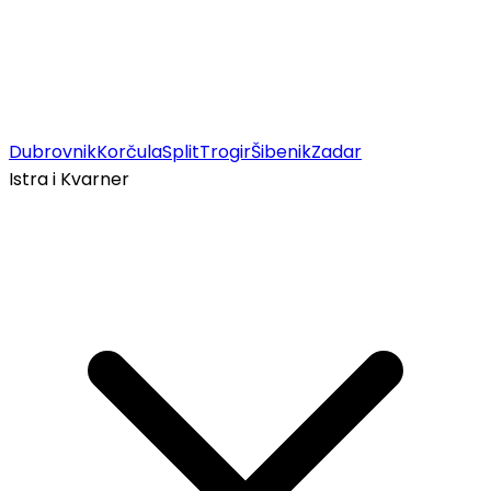
Dubrovnik
Korčula
Split
Trogir
Šibenik
Zadar
Istra i Kvarner