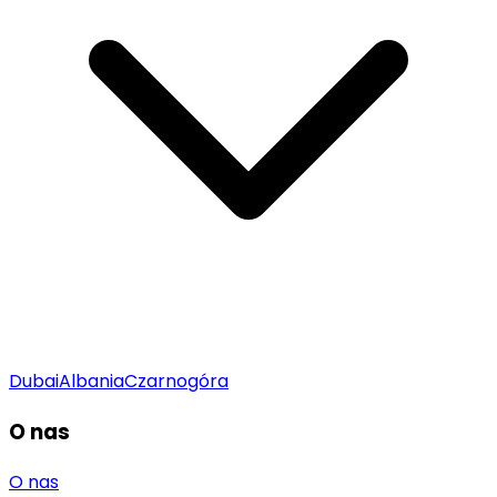
Dubai
Albania
Czarnogóra
O nas
O nas