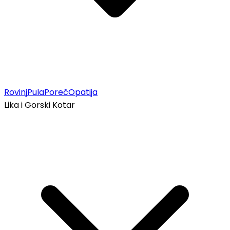
Rovinj
Pula
Poreč
Opatija
Lika i Gorski Kotar