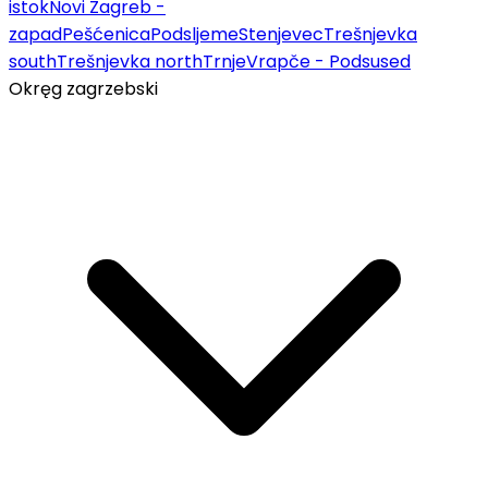
istok
Novi Zagreb -
zapad
Pešćenica
Podsljeme
Stenjevec
Trešnjevka
south
Trešnjevka north
Trnje
Vrapče - Podsused
Okręg zagrzebski