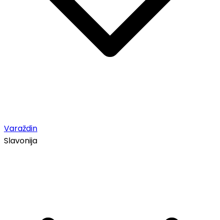
Varaždin
Slavonija