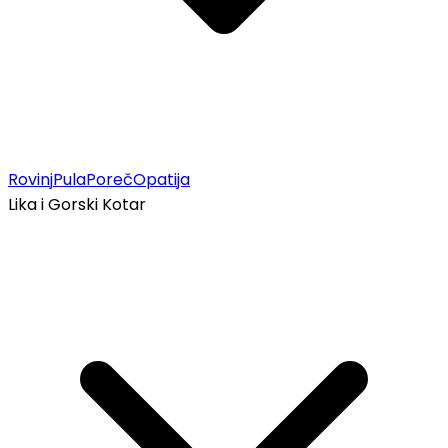
Rovinj
Pula
Poreč
Opatija
Lika i Gorski Kotar