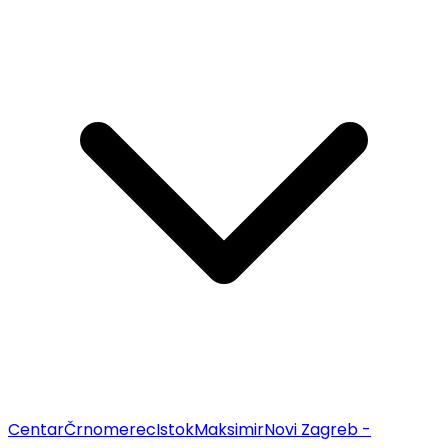
Centar
Črnomerec
Istok
Maksimir
Novi Zagreb -