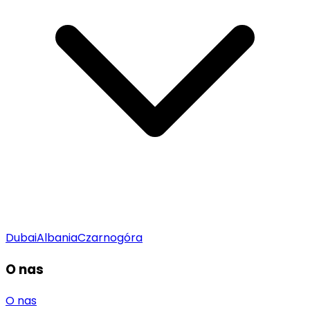
Dubai
Albania
Czarnogóra
O nas
O nas