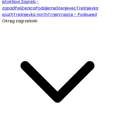
istok
Novi Zagreb -
zapad
Pešćenica
Podsljeme
Stenjevec
Trešnjevka
south
Trešnjevka north
Trnje
Vrapče - Podsused
Okręg zagrzebski