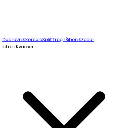
Dubrovnik
Korčula
Split
Trogir
Šibenik
Zadar
Istra i Kvarner