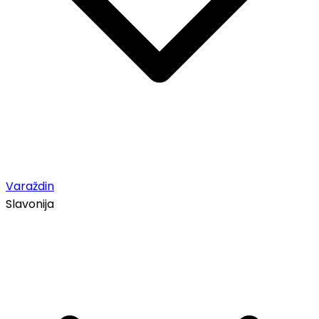
Varaždin
Slavonija