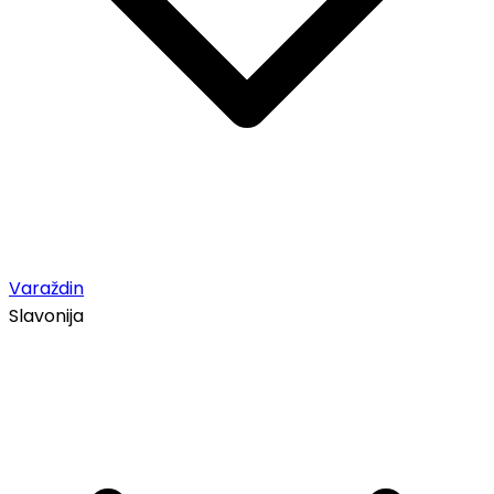
Varaždin
Slavonija