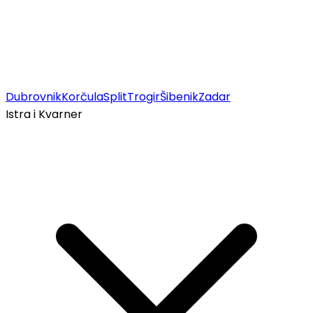
Dubrovnik
Korčula
Split
Trogir
Šibenik
Zadar
Istra i Kvarner