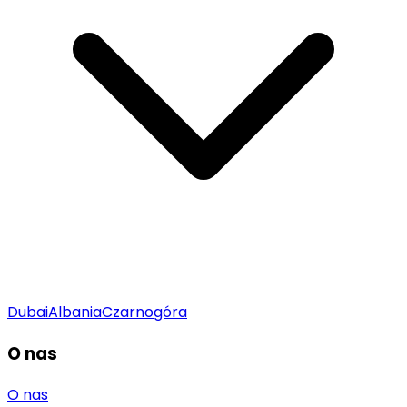
Dubai
Albania
Czarnogóra
O nas
O nas