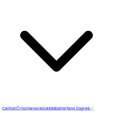
Centar
Črnomerec
Istok
Maksimir
Novi Zagreb -