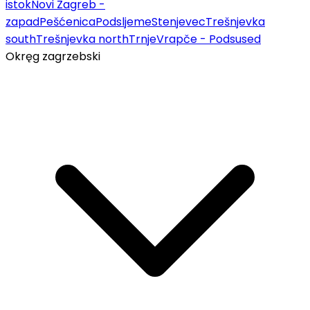
istok
Novi Zagreb -
zapad
Pešćenica
Podsljeme
Stenjevec
Trešnjevka
south
Trešnjevka north
Trnje
Vrapče - Podsused
Okręg zagrzebski