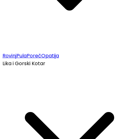
Rovinj
Pula
Poreč
Opatija
Lika i Gorski Kotar