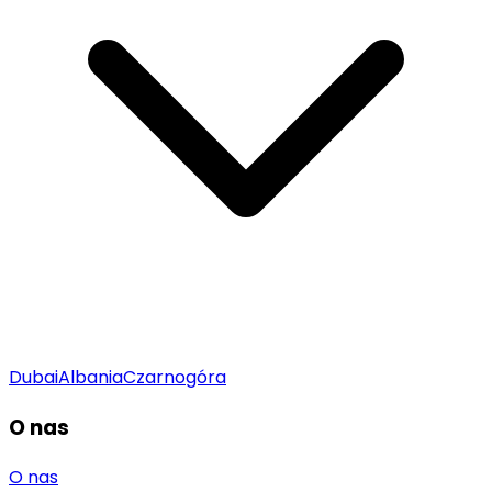
Dubai
Albania
Czarnogóra
O nas
O nas