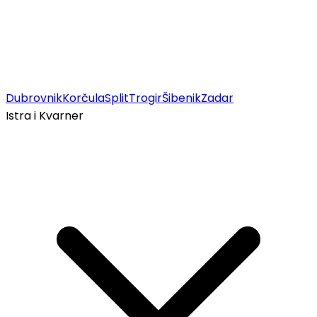
Dubrovnik
Korčula
Split
Trogir
Šibenik
Zadar
Istra i Kvarner