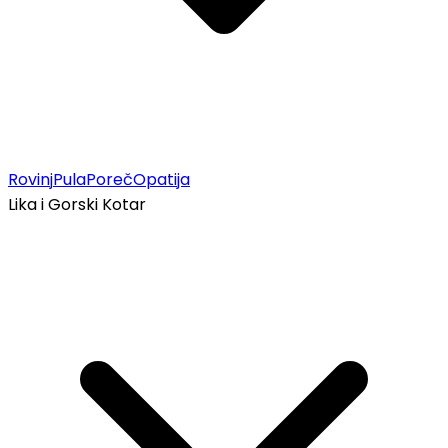
Rovinj
Pula
Poreč
Opatija
Lika i Gorski Kotar