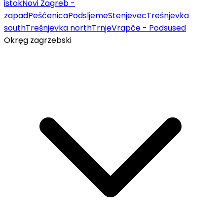
istok
Novi Zagreb -
zapad
Pešćenica
Podsljeme
Stenjevec
Trešnjevka
south
Trešnjevka north
Trnje
Vrapče - Podsused
Okręg zagrzebski