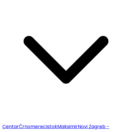
Centar
Črnomerec
Istok
Maksimir
Novi Zagreb -