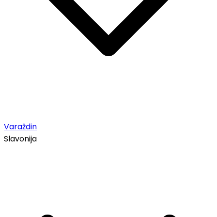
Varaždin
Slavonija