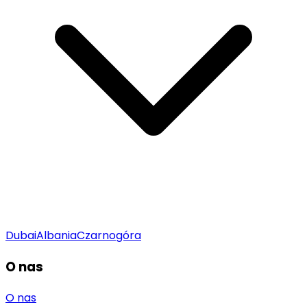
Dubai
Albania
Czarnogóra
O nas
O nas