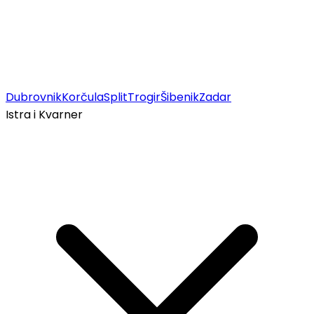
Dubrovnik
Korčula
Split
Trogir
Šibenik
Zadar
Istra i Kvarner