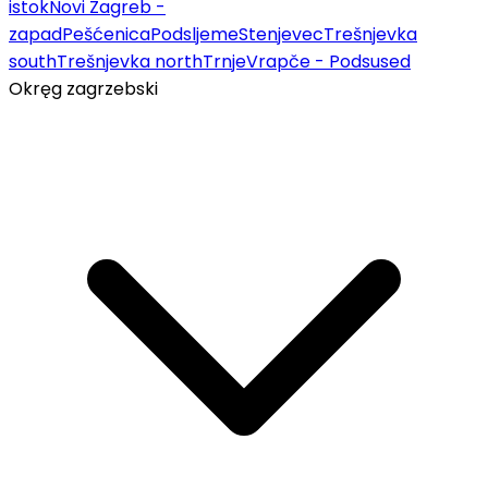
istok
Novi Zagreb -
zapad
Pešćenica
Podsljeme
Stenjevec
Trešnjevka
south
Trešnjevka north
Trnje
Vrapče - Podsused
Okręg zagrzebski