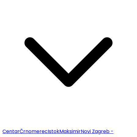
Centar
Črnomerec
Istok
Maksimir
Novi Zagreb -