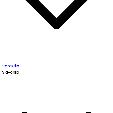
Varaždin
Slavonija