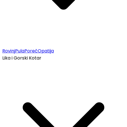
Rovinj
Pula
Poreč
Opatija
Lika i Gorski Kotar