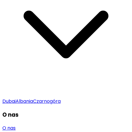
Dubai
Albania
Czarnogóra
O nas
O nas