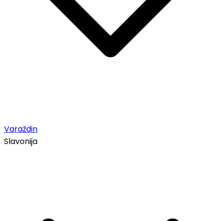
Varaždin
Slavonija