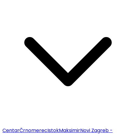
Centar
Črnomerec
Istok
Maksimir
Novi Zagreb -