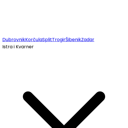
Dubrovnik
Korčula
Split
Trogir
Šibenik
Zadar
Istra i Kvarner