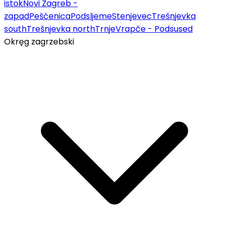
istok
Novi Zagreb -
zapad
Pešćenica
Podsljeme
Stenjevec
Trešnjevka
south
Trešnjevka north
Trnje
Vrapče - Podsused
Okręg zagrzebski