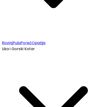
Rovinj
Pula
Poreč
Opatija
Lika i Gorski Kotar