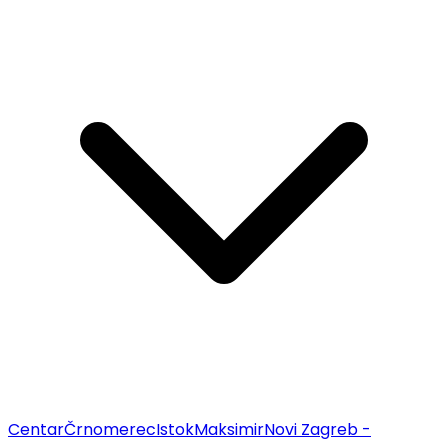
Centar
Črnomerec
Istok
Maksimir
Novi Zagreb -