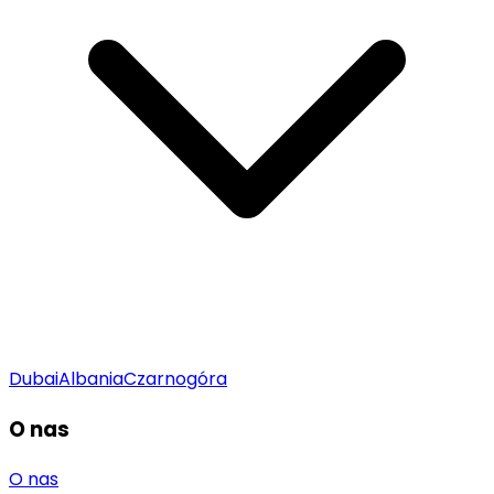
Dubai
Albania
Czarnogóra
O nas
O nas