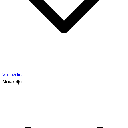
Varaždin
Slavonija