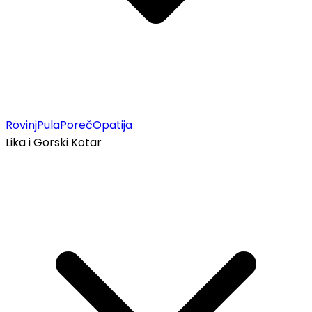
Rovinj
Pula
Poreč
Opatija
Lika i Gorski Kotar