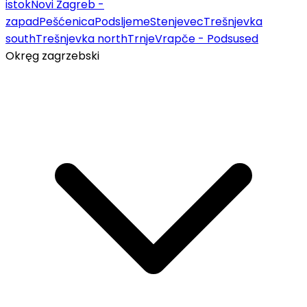
istok
Novi Zagreb -
zapad
Pešćenica
Podsljeme
Stenjevec
Trešnjevka
south
Trešnjevka north
Trnje
Vrapče - Podsused
Okręg zagrzebski