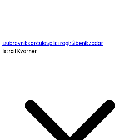
Dubrovnik
Korčula
Split
Trogir
Šibenik
Zadar
Istra i Kvarner