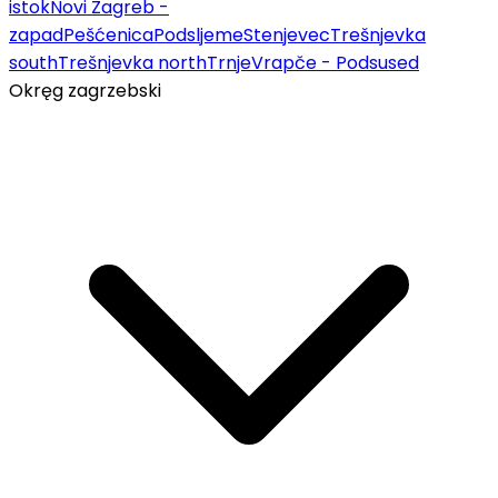
istok
Novi Zagreb -
zapad
Pešćenica
Podsljeme
Stenjevec
Trešnjevka
south
Trešnjevka north
Trnje
Vrapče - Podsused
Okręg zagrzebski