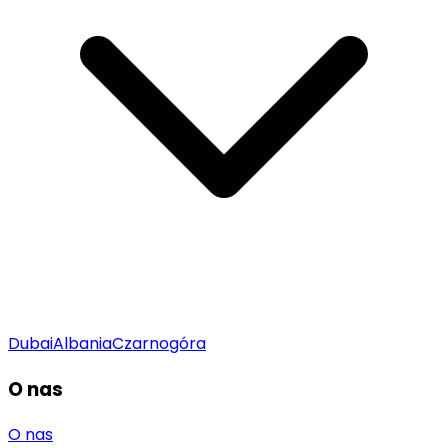
Dubai
Albania
Czarnogóra
O nas
O nas