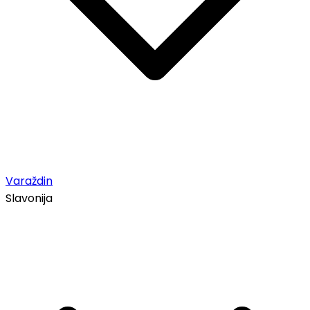
Varaždin
Slavonija