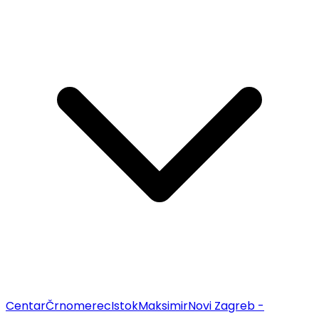
Centar
Črnomerec
Istok
Maksimir
Novi Zagreb -