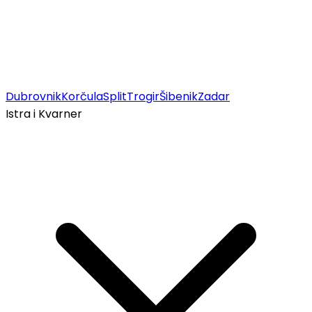
Dubrovnik
Korčula
Split
Trogir
Šibenik
Zadar
Istra i Kvarner