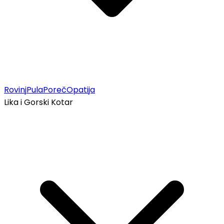
Rovinj
Pula
Poreč
Opatija
Lika i Gorski Kotar