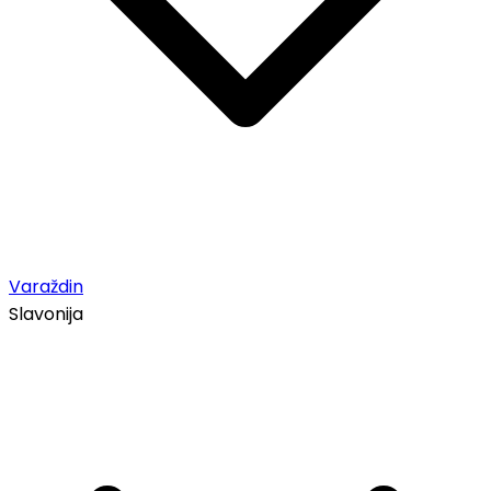
Varaždin
Slavonija