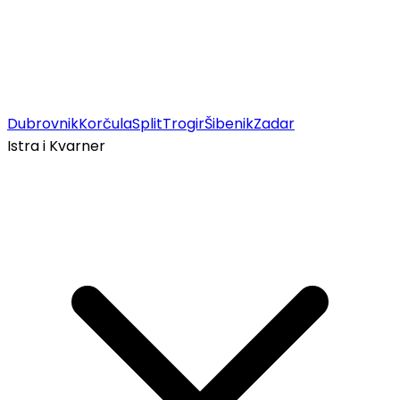
Dubrovnik
Korčula
Split
Trogir
Šibenik
Zadar
Istra i Kvarner