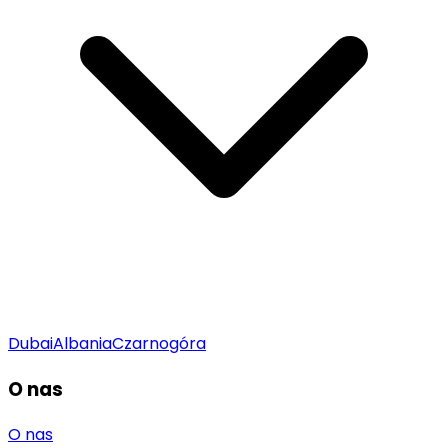
Dubai
Albania
Czarnogóra
O nas
O nas