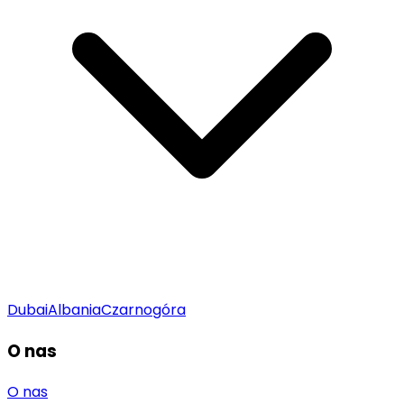
Dubai
Albania
Czarnogóra
O nas
O nas