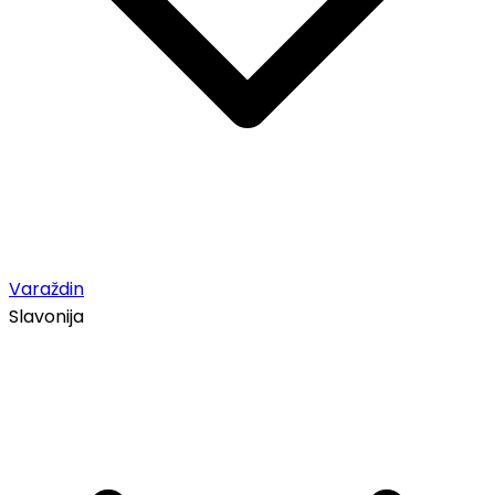
Varaždin
Slavonija