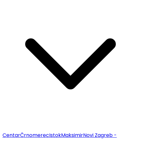
Centar
Črnomerec
Istok
Maksimir
Novi Zagreb -