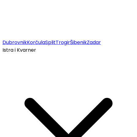
Dubrovnik
Korčula
Split
Trogir
Šibenik
Zadar
Istra i Kvarner