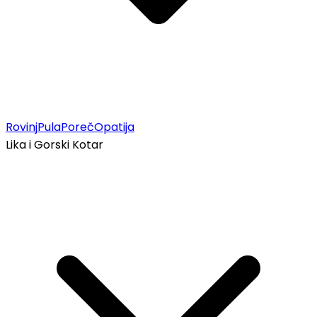
Rovinj
Pula
Poreč
Opatija
Lika i Gorski Kotar