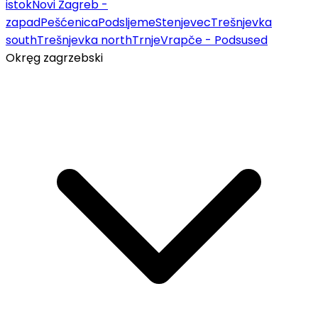
istok
Novi Zagreb -
zapad
Pešćenica
Podsljeme
Stenjevec
Trešnjevka
south
Trešnjevka north
Trnje
Vrapče - Podsused
Okręg zagrzebski