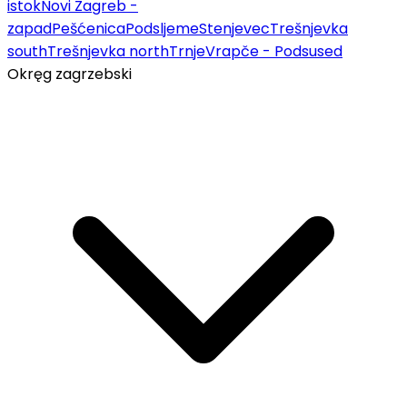
istok
Novi Zagreb -
zapad
Pešćenica
Podsljeme
Stenjevec
Trešnjevka
south
Trešnjevka north
Trnje
Vrapče - Podsused
Okręg zagrzebski