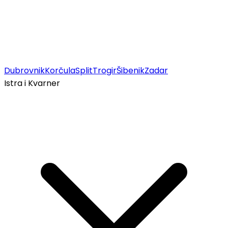
Dubrovnik
Korčula
Split
Trogir
Šibenik
Zadar
Istra i Kvarner