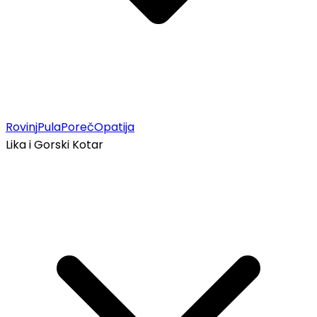
Rovinj
Pula
Poreč
Opatija
Lika i Gorski Kotar