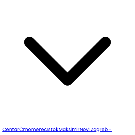
Centar
Črnomerec
Istok
Maksimir
Novi Zagreb -