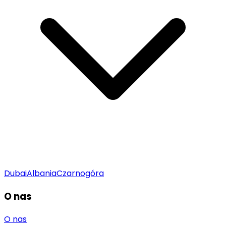
Dubai
Albania
Czarnogóra
O nas
O nas