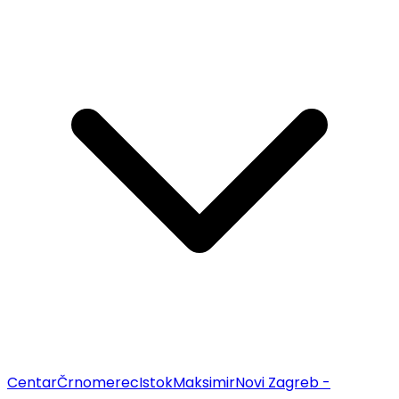
Centar
Črnomerec
Istok
Maksimir
Novi Zagreb -