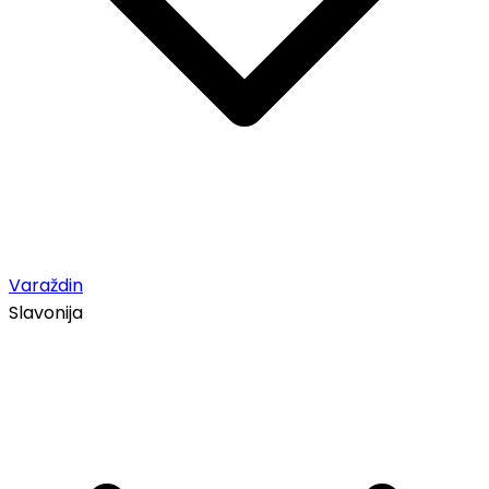
Varaždin
Slavonija