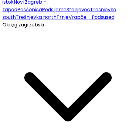
istok
Novi Zagreb -
zapad
Pešćenica
Podsljeme
Stenjevec
Trešnjevka
south
Trešnjevka north
Trnje
Vrapče - Podsused
Okręg zagrzebski