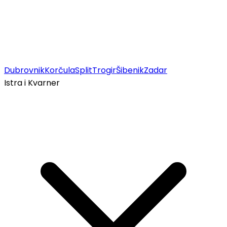
Dubrovnik
Korčula
Split
Trogir
Šibenik
Zadar
Istra i Kvarner