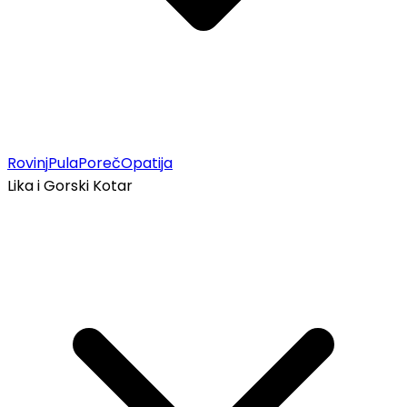
Rovinj
Pula
Poreč
Opatija
Lika i Gorski Kotar