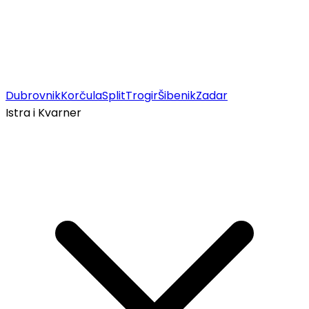
Dubrovnik
Korčula
Split
Trogir
Šibenik
Zadar
Istra i Kvarner