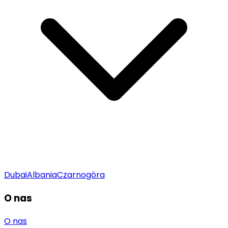
Dubai
Albania
Czarnogóra
O nas
O nas