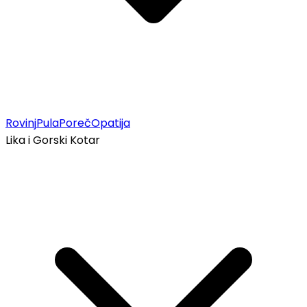
Rovinj
Pula
Poreč
Opatija
Lika i Gorski Kotar