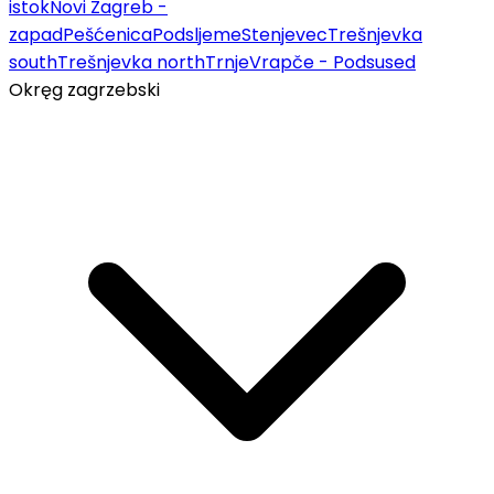
istok
Novi Zagreb -
zapad
Pešćenica
Podsljeme
Stenjevec
Trešnjevka
south
Trešnjevka north
Trnje
Vrapče - Podsused
Okręg zagrzebski