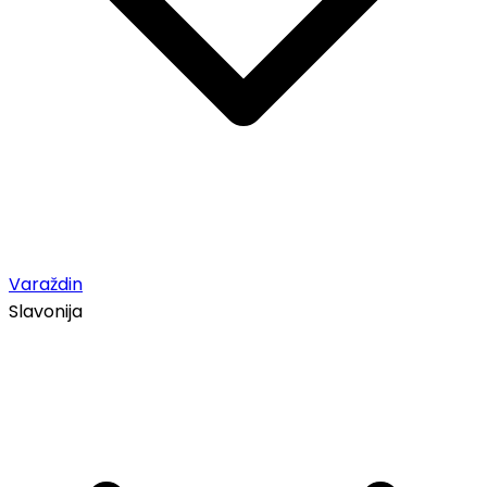
Varaždin
Slavonija