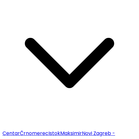
Centar
Črnomerec
Istok
Maksimir
Novi Zagreb -