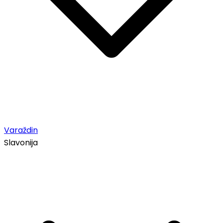
Varaždin
Slavonija