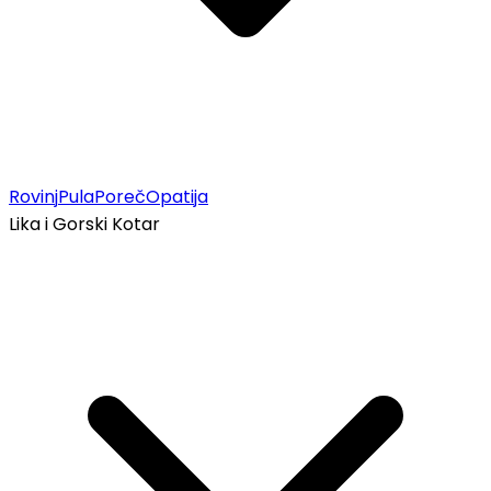
Rovinj
Pula
Poreč
Opatija
Lika i Gorski Kotar