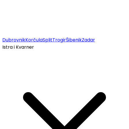
Dubrovnik
Korčula
Split
Trogir
Šibenik
Zadar
Istra i Kvarner