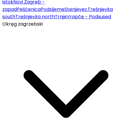
istok
Novi Zagreb -
zapad
Pešćenica
Podsljeme
Stenjevec
Trešnjevka
south
Trešnjevka north
Trnje
Vrapče - Podsused
Okręg zagrzebski