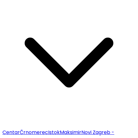
Centar
Črnomerec
Istok
Maksimir
Novi Zagreb -