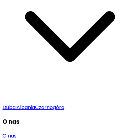
Dubai
Albania
Czarnogóra
O nas
O nas