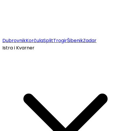
Dubrovnik
Korčula
Split
Trogir
Šibenik
Zadar
Istra i Kvarner