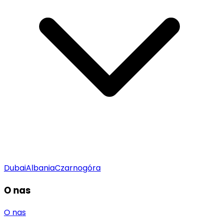
Dubai
Albania
Czarnogóra
O nas
O nas