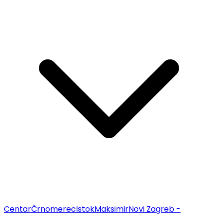
Centar
Črnomerec
Istok
Maksimir
Novi Zagreb -