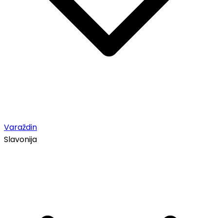
Varaždin
Slavonija