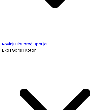
Rovinj
Pula
Poreč
Opatija
Lika i Gorski Kotar