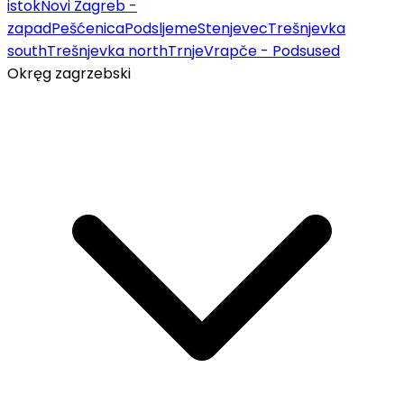
istok
Novi Zagreb -
zapad
Pešćenica
Podsljeme
Stenjevec
Trešnjevka
south
Trešnjevka north
Trnje
Vrapče - Podsused
Okręg zagrzebski