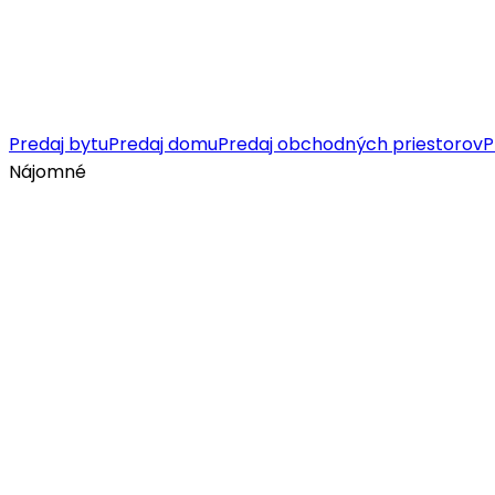
Predaj bytu
Predaj domu
Predaj obchodných priestorov
P
Nájomné