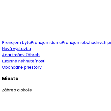
Prenájom bytu
Prenájom domu
Prenájom obchodných pr
Nová výstavba
Apartmány Záhreb
Luxusné nehnuteľnosti
Obchodné priestory
Miesta
Záhreb a okolie