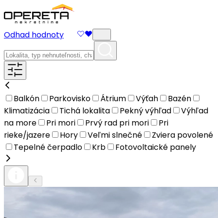
Odhad hodnoty
Balkón
Parkovisko
Átrium
Výťah
Bazén
Klimatizácia
Tichá lokalita
Pekný výhľad
Výhľad
na more
Pri mori
Prvý rad pri mori
Pri
rieke/jazere
Hory
Veľmi slnečné
Zviera povolené
Tepelné čerpadlo
Krb
Fotovoltaické panely