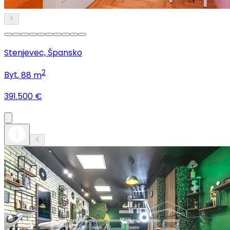
Stenjevec, Špansko
2
Byt
, 88 m
391.500 €