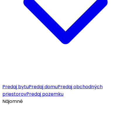
Predaj bytu
Predaj domu
Predaj obchodných
priestorov
Predaj pozemku
Nájomné