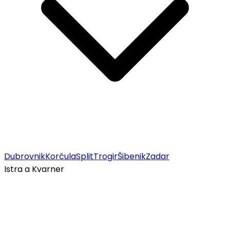
Dubrovnik
Korčula
Split
Trogir
Šibenik
Zadar
Istra a Kvarner