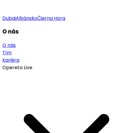
Dubai
Albánsko
Čierna Hora
O nás
O nás
Tím
Kariéra
Opereta Live