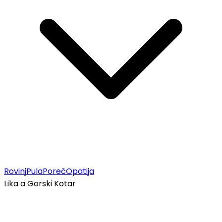
Rovinj
Pula
Poreč
Opatija
Lika a Gorski Kotar