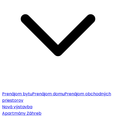
Prenájom bytu
Prenájom domu
Prenájom obchodných
priestorov
Nová výstavba
Apartmány Záhreb