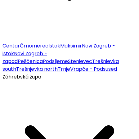
Centar
Črnomerec
Istok
Maksimir
Novi Zagreb -
istok
Novi Zagreb -
zapad
Pešćenica
Podsljeme
Stenjevec
Trešnjevka
south
Trešnjevka north
Trnje
Vrapče - Podsused
Záhrebská župa