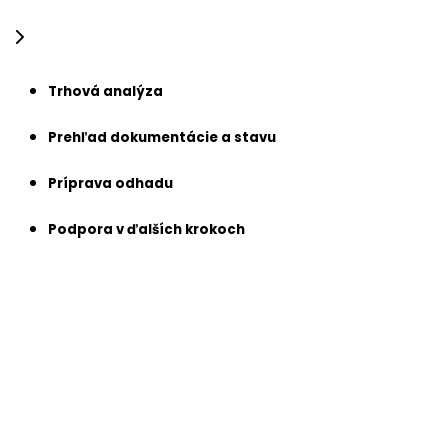
Trhová analýza
Prehľad dokumentácie a stavu
Príprava odhadu
Podpora v ďalších krokoch
Trhová analýza
Naši experti sledujú aktuálne trendy a ceny na trhu s
nehnuteľnosťami. Porovnaním podobných bytov,
domov alebo pozemkov zabezpečujeme, že vaše
ocenenie je realistické a konkurencieschopné.