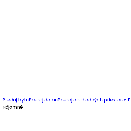
Predaj bytu
Predaj domu
Predaj obchodných priestorov
P
Nájomné