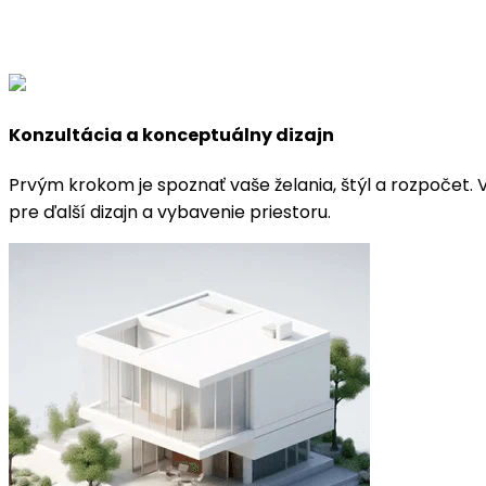
vytvárajúc dom alebo kanceláriu, kde si skutočne užijete
Odoslať požiadavku
Konzultácia a konceptuálny dizajn
Prvým krokom je spoznať vaše želania, štýl a rozpočet. 
pre ďalší dizajn a vybavenie priestoru.