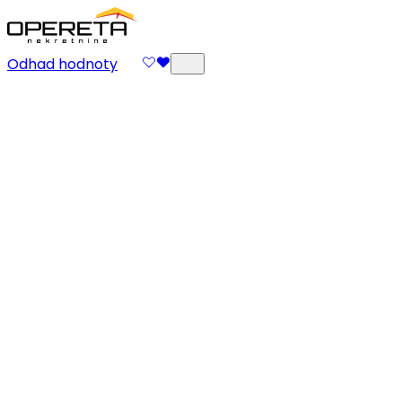
Odhad hodnoty
Interiérový dizajn
Náš tím architektov a dizajnérov vytvára jedinečné prie
vytvárajúc dom alebo kanceláriu, kde si skutočne užijete
Odoslať požiadavku
Interiérový dizajn
Náš tím architektov a dizajnérov vytvára jedinečné prie