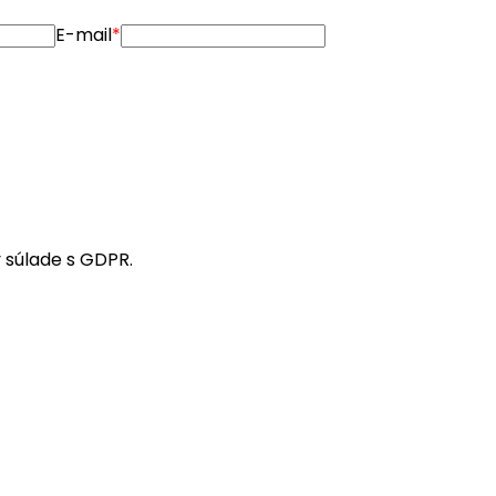
E-mail
*
 súlade s GDPR.