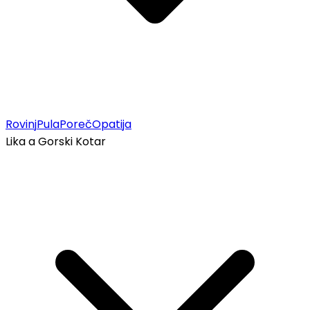
Rovinj
Pula
Poreč
Opatija
Lika a Gorski Kotar