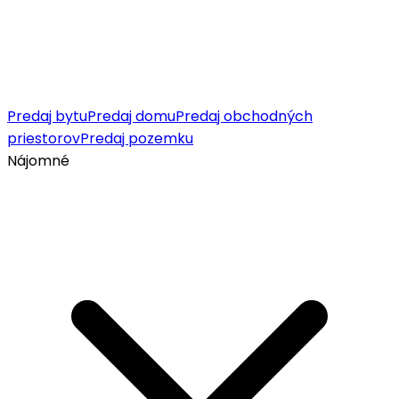
Predaj bytu
Predaj domu
Predaj obchodných
priestorov
Predaj pozemku
Nájomné