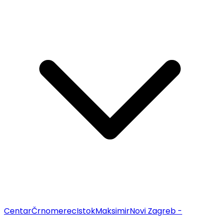
Centar
Črnomerec
Istok
Maksimir
Novi Zagreb -