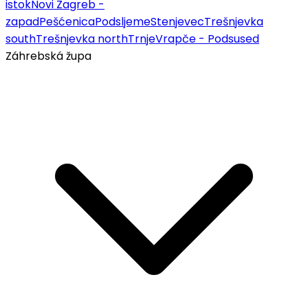
istok
Novi Zagreb -
zapad
Pešćenica
Podsljeme
Stenjevec
Trešnjevka
south
Trešnjevka north
Trnje
Vrapče - Podsused
Záhrebská župa