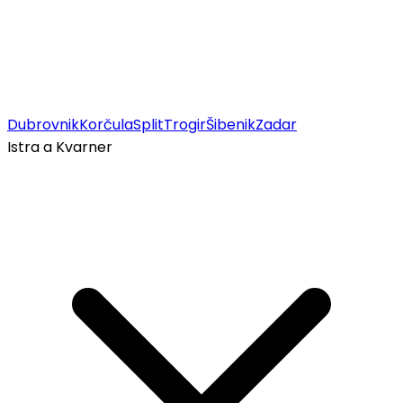
Dubrovnik
Korčula
Split
Trogir
Šibenik
Zadar
Istra a Kvarner