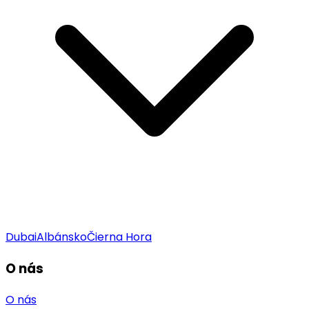
Dubai
Albánsko
Čierna Hora
O nás
O nás