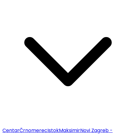
Centar
Črnomerec
Istok
Maksimir
Novi Zagreb -