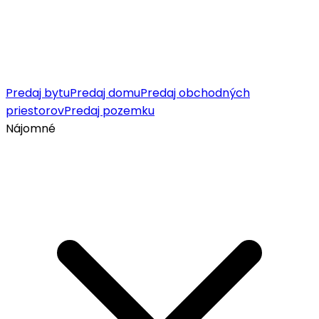
Predaj bytu
Predaj domu
Predaj obchodných
priestorov
Predaj pozemku
Nájomné