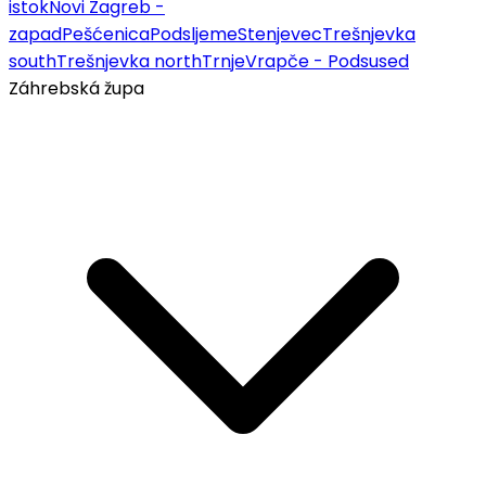
istok
Novi Zagreb -
zapad
Pešćenica
Podsljeme
Stenjevec
Trešnjevka
south
Trešnjevka north
Trnje
Vrapče - Podsused
Záhrebská župa