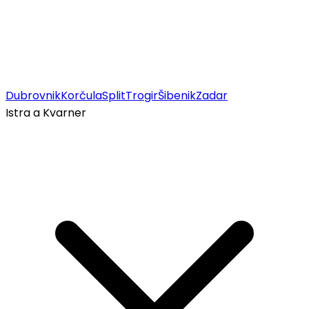
Dubrovnik
Korčula
Split
Trogir
Šibenik
Zadar
Istra a Kvarner