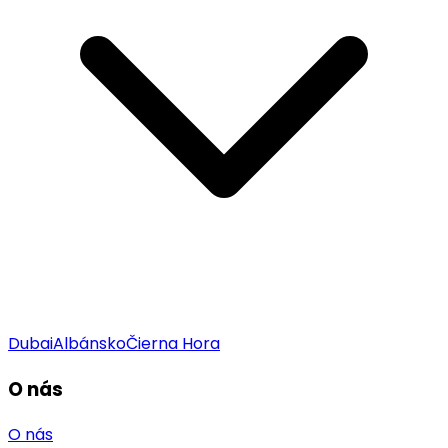
Dubai
Albánsko
Čierna Hora
O nás
O nás