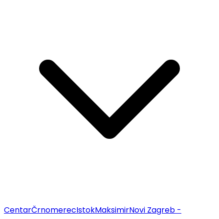
Centar
Črnomerec
Istok
Maksimir
Novi Zagreb -