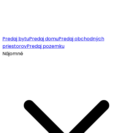
Predaj bytu
Predaj domu
Predaj obchodných
priestorov
Predaj pozemku
Nájomné