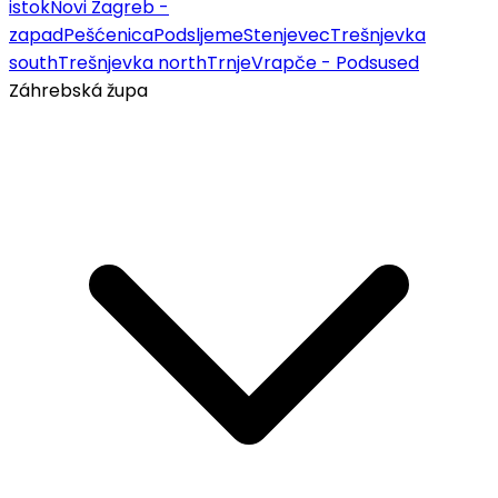
istok
Novi Zagreb -
zapad
Pešćenica
Podsljeme
Stenjevec
Trešnjevka
south
Trešnjevka north
Trnje
Vrapče - Podsused
Záhrebská župa