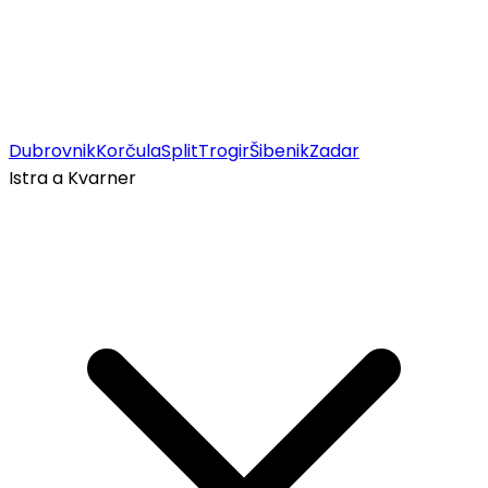
Dubrovnik
Korčula
Split
Trogir
Šibenik
Zadar
Istra a Kvarner