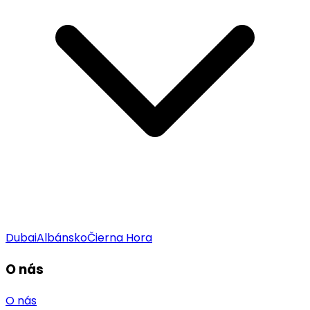
Dubai
Albánsko
Čierna Hora
O nás
O nás