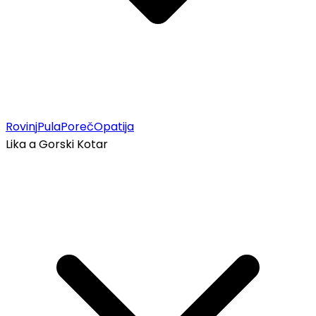
Rovinj
Pula
Poreč
Opatija
Lika a Gorski Kotar