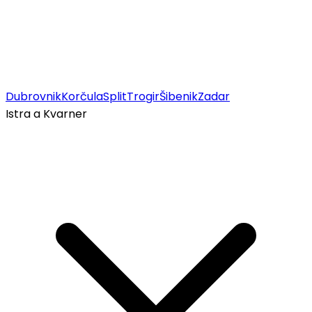
Dubrovnik
Korčula
Split
Trogir
Šibenik
Zadar
Istra a Kvarner