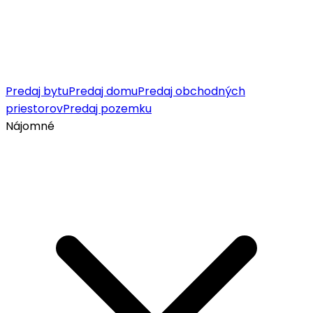
Predaj bytu
Predaj domu
Predaj obchodných
priestorov
Predaj pozemku
Nájomné