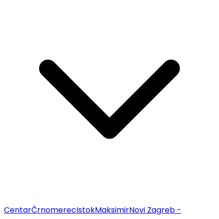
Centar
Črnomerec
Istok
Maksimir
Novi Zagreb -