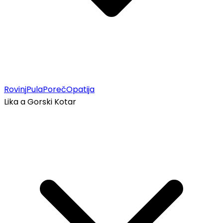
Rovinj
Pula
Poreč
Opatija
Lika a Gorski Kotar