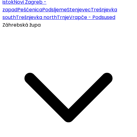
istok
Novi Zagreb -
zapad
Pešćenica
Podsljeme
Stenjevec
Trešnjevka
south
Trešnjevka north
Trnje
Vrapče - Podsused
Záhrebská župa