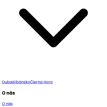
Dubai
Albánsko
Čierna Hora
O nás
O nás