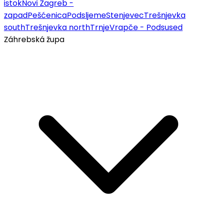
istok
Novi Zagreb -
zapad
Pešćenica
Podsljeme
Stenjevec
Trešnjevka
south
Trešnjevka north
Trnje
Vrapče - Podsused
Záhrebská župa