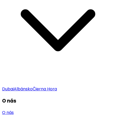
Dubai
Albánsko
Čierna Hora
O nás
O nás