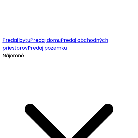
Predaj bytu
Predaj domu
Predaj obchodných
priestorov
Predaj pozemku
Nájomné