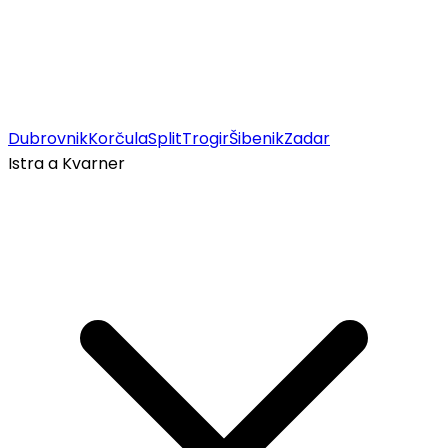
Dubrovnik
Korčula
Split
Trogir
Šibenik
Zadar
Istra a Kvarner