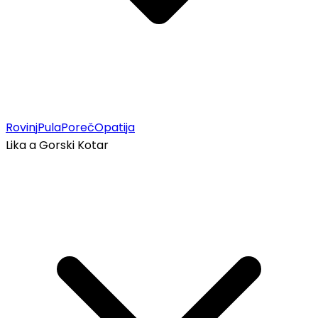
Rovinj
Pula
Poreč
Opatija
Lika a Gorski Kotar