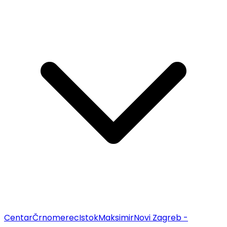
Centar
Črnomerec
Istok
Maksimir
Novi Zagreb -