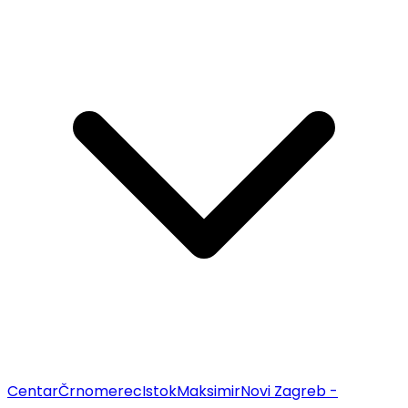
Centar
Črnomerec
Istok
Maksimir
Novi Zagreb -