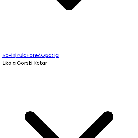
Rovinj
Pula
Poreč
Opatija
Lika a Gorski Kotar