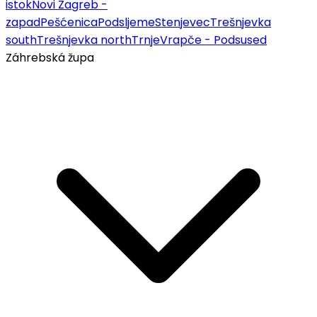
istok
Novi Zagreb -
zapad
Pešćenica
Podsljeme
Stenjevec
Trešnjevka
south
Trešnjevka north
Trnje
Vrapče - Podsused
Záhrebská župa