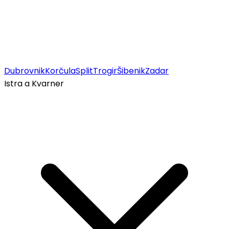
Dubrovnik
Korčula
Split
Trogir
Šibenik
Zadar
Istra a Kvarner