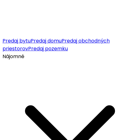
Predaj bytu
Predaj domu
Predaj obchodných
priestorov
Predaj pozemku
Nájomné