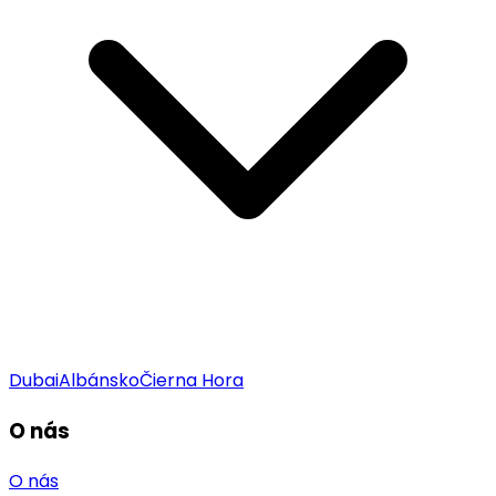
Dubai
Albánsko
Čierna Hora
O nás
O nás