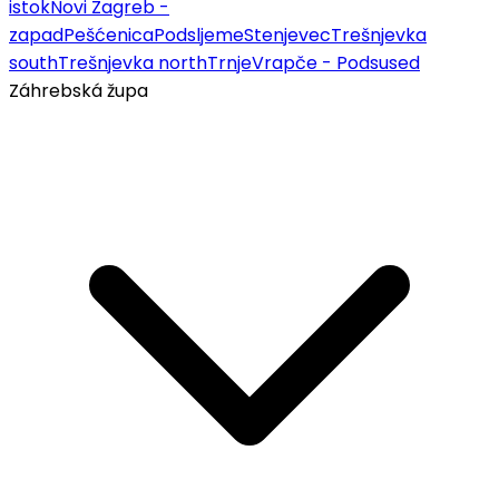
istok
Novi Zagreb -
zapad
Pešćenica
Podsljeme
Stenjevec
Trešnjevka
south
Trešnjevka north
Trnje
Vrapče - Podsused
Záhrebská župa