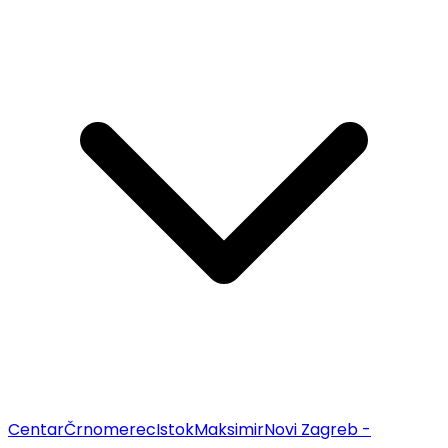
Centar
Črnomerec
Istok
Maksimir
Novi Zagreb -