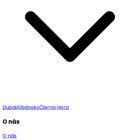
Dubai
Albánsko
Čierna Hora
O nás
O nás