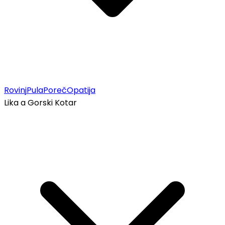
Rovinj
Pula
Poreč
Opatija
Lika a Gorski Kotar