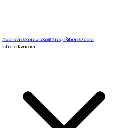
Dubrovnik
Korčula
Split
Trogir
Šibenik
Zadar
Istra a Kvarner