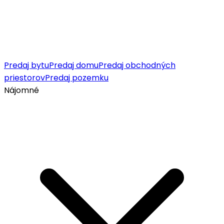
Predaj bytu
Predaj domu
Predaj obchodných
priestorov
Predaj pozemku
Nájomné