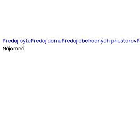
Predaj bytu
Predaj domu
Predaj obchodných priestorov
P
Nájomné