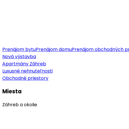
Prenájom bytu
Prenájom domu
Prenájom obchodných pr
Nová výstavba
Apartmány Záhreb
Luxusné nehnuteľnosti
Obchodné priestory
Miesta
Záhreb a okolie