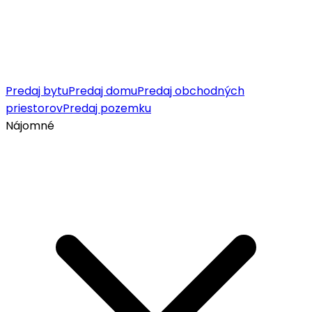
Predaj bytu
Predaj domu
Predaj obchodných
priestorov
Predaj pozemku
Nájomné