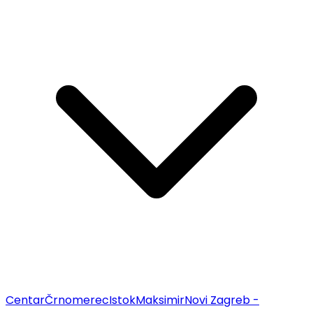
Centar
Črnomerec
Istok
Maksimir
Novi Zagreb -