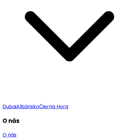
Dubai
Albánsko
Čierna Hora
O nás
O nás