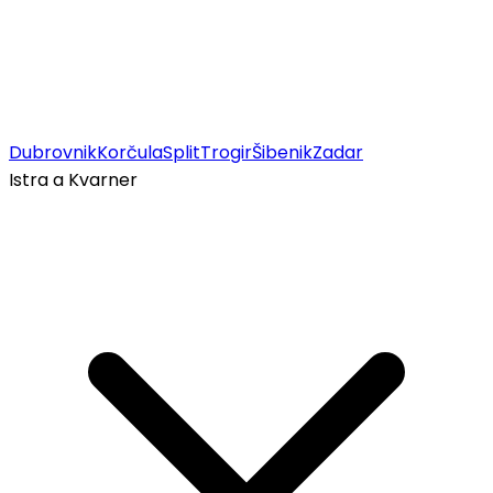
Dubrovnik
Korčula
Split
Trogir
Šibenik
Zadar
Istra a Kvarner