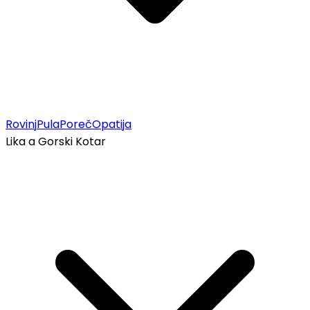
Rovinj
Pula
Poreč
Opatija
Lika a Gorski Kotar