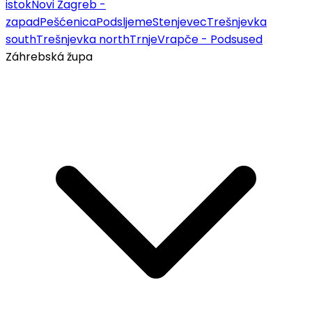
istok
Novi Zagreb -
zapad
Pešćenica
Podsljeme
Stenjevec
Trešnjevka
south
Trešnjevka north
Trnje
Vrapče - Podsused
Záhrebská župa