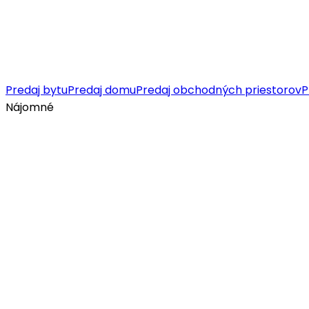
Predaj bytu
Predaj domu
Predaj obchodných priestorov
P
Nájomné