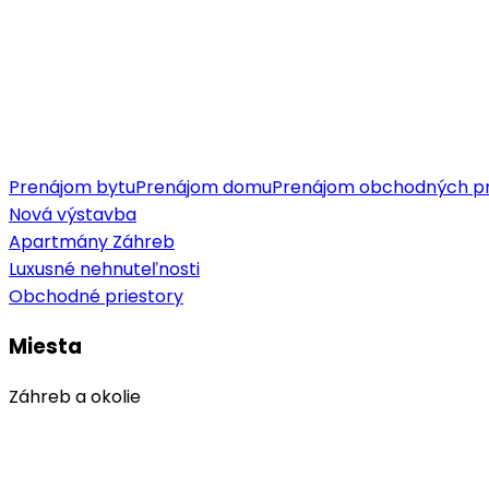
Prenájom bytu
Prenájom domu
Prenájom obchodných pr
Nová výstavba
Apartmány Záhreb
Luxusné nehnuteľnosti
Obchodné priestory
Miesta
Záhreb a okolie