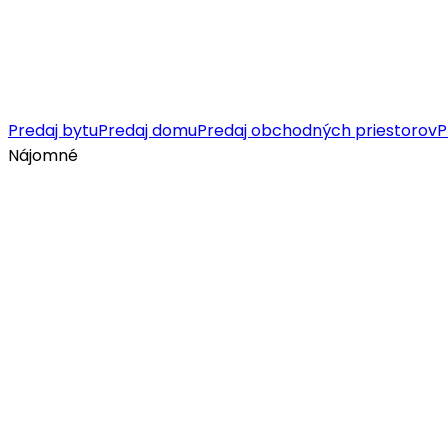
Predaj bytu
Predaj domu
Predaj obchodných priestorov
P
Nájomné