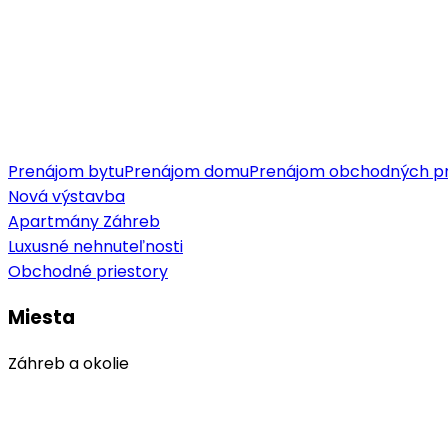
Prenájom bytu
Prenájom domu
Prenájom obchodných pr
Nová výstavba
Apartmány Záhreb
Luxusné nehnuteľnosti
Obchodné priestory
Miesta
Záhreb a okolie