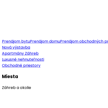
Prenájom bytu
Prenájom domu
Prenájom obchodných pr
Nová výstavba
Apartmány Záhreb
Luxusné nehnuteľnosti
Obchodné priestory
Miesta
Záhreb a okolie