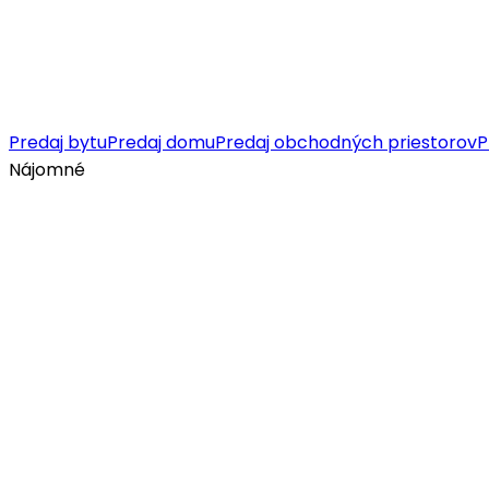
Predaj bytu
Predaj domu
Predaj obchodných priestorov
P
Nájomné