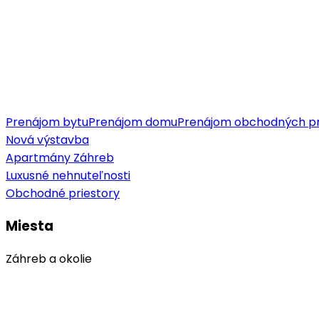
Prenájom bytu
Prenájom domu
Prenájom obchodných pr
Nová výstavba
Apartmány Záhreb
Luxusné nehnuteľnosti
Obchodné priestory
Miesta
Záhreb a okolie