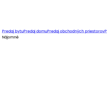
Predaj bytu
Predaj domu
Predaj obchodných priestorov
P
Nájomné