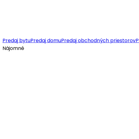
Predaj bytu
Predaj domu
Predaj obchodných priestorov
P
Nájomné