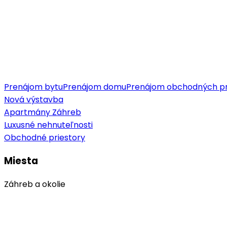
Prenájom bytu
Prenájom domu
Prenájom obchodných pr
Nová výstavba
Apartmány Záhreb
Luxusné nehnuteľnosti
Obchodné priestory
Miesta
Záhreb a okolie