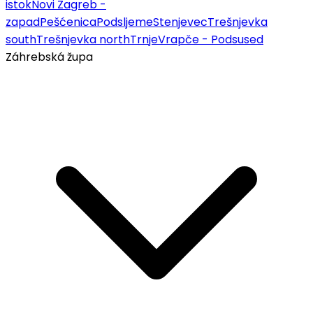
istok
Novi Zagreb -
zapad
Pešćenica
Podsljeme
Stenjevec
Trešnjevka
south
Trešnjevka north
Trnje
Vrapče - Podsused
Záhrebská župa