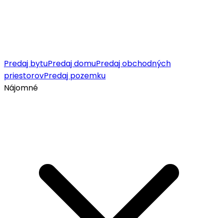
Predaj bytu
Predaj domu
Predaj obchodných
priestorov
Predaj pozemku
Nájomné