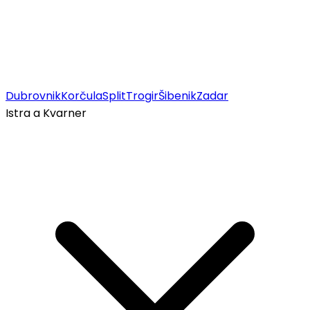
Dubrovnik
Korčula
Split
Trogir
Šibenik
Zadar
Istra a Kvarner