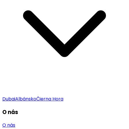
Dubai
Albánsko
Čierna Hora
O nás
O nás