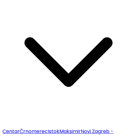
Centar
Črnomerec
Istok
Maksimir
Novi Zagreb -