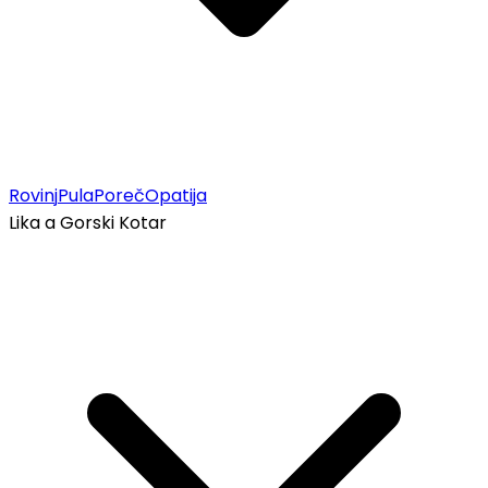
Rovinj
Pula
Poreč
Opatija
Lika a Gorski Kotar