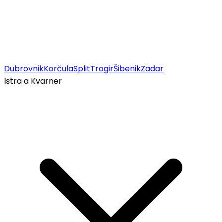
Dubrovnik
Korčula
Split
Trogir
Šibenik
Zadar
Istra a Kvarner