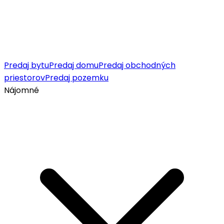
Predaj bytu
Predaj domu
Predaj obchodných
priestorov
Predaj pozemku
Nájomné