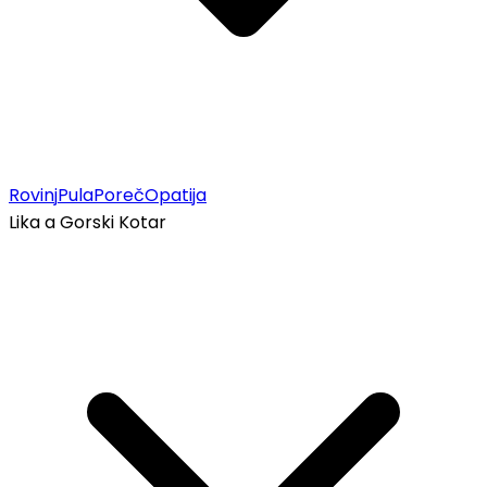
Rovinj
Pula
Poreč
Opatija
Lika a Gorski Kotar