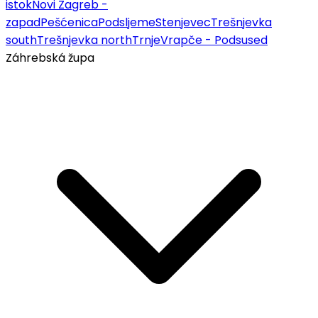
istok
Novi Zagreb -
zapad
Pešćenica
Podsljeme
Stenjevec
Trešnjevka
south
Trešnjevka north
Trnje
Vrapče - Podsused
Záhrebská župa