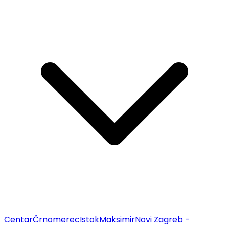
Centar
Črnomerec
Istok
Maksimir
Novi Zagreb -