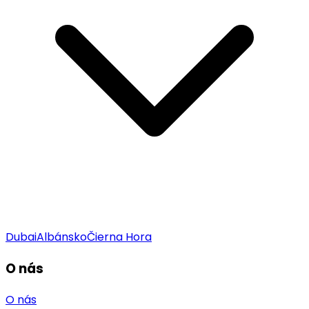
Dubai
Albánsko
Čierna Hora
O nás
O nás