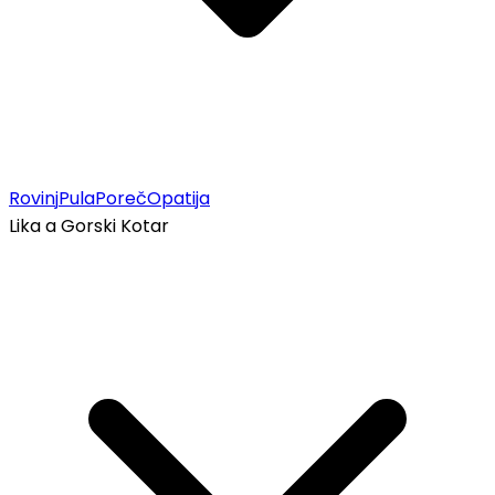
Rovinj
Pula
Poreč
Opatija
Lika a Gorski Kotar