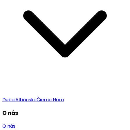
Dubai
Albánsko
Čierna Hora
O nás
O nás