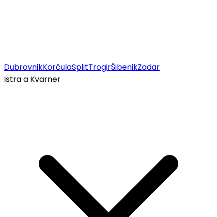
Dubrovnik
Korčula
Split
Trogir
Šibenik
Zadar
Istra a Kvarner