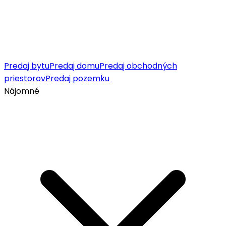
Predaj bytu
Predaj domu
Predaj obchodných
priestorov
Predaj pozemku
Nájomné