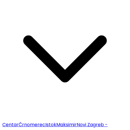
Centar
Črnomerec
Istok
Maksimir
Novi Zagreb -