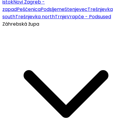
istok
Novi Zagreb -
zapad
Pešćenica
Podsljeme
Stenjevec
Trešnjevka
south
Trešnjevka north
Trnje
Vrapče - Podsused
Záhrebská župa