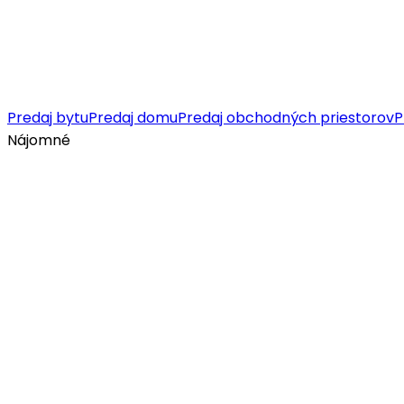
Predaj bytu
Predaj domu
Predaj obchodných priestorov
P
Nájomné