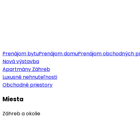
Prenájom bytu
Prenájom domu
Prenájom obchodných pr
Nová výstavba
Apartmány Záhreb
Luxusné nehnuteľnosti
Obchodné priestory
Miesta
Záhreb a okolie