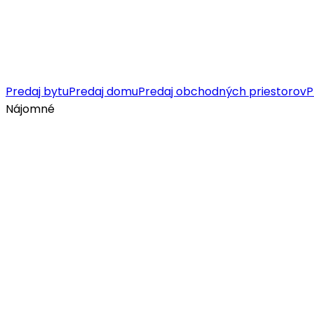
Predaj bytu
Predaj domu
Predaj obchodných priestorov
P
Nájomné