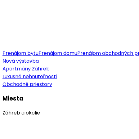
Prenájom bytu
Prenájom domu
Prenájom obchodných pr
Nová výstavba
Apartmány Záhreb
Luxusné nehnuteľnosti
Obchodné priestory
Miesta
Záhreb a okolie