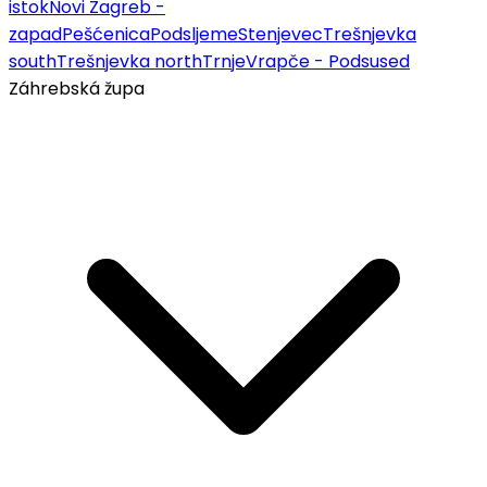
istok
Novi Zagreb -
zapad
Pešćenica
Podsljeme
Stenjevec
Trešnjevka
south
Trešnjevka north
Trnje
Vrapče - Podsused
Záhrebská župa