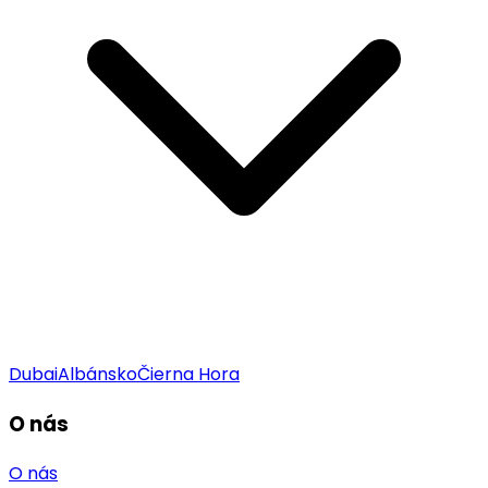
Dubai
Albánsko
Čierna Hora
O nás
O nás