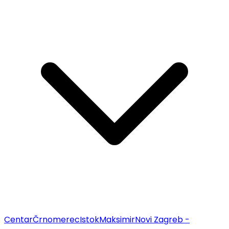
Centar
Črnomerec
Istok
Maksimir
Novi Zagreb -