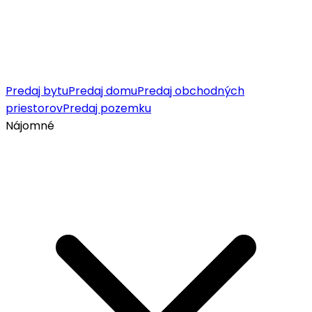
Predaj bytu
Predaj domu
Predaj obchodných
priestorov
Predaj pozemku
Nájomné