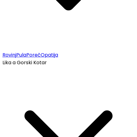
Rovinj
Pula
Poreč
Opatija
Lika a Gorski Kotar