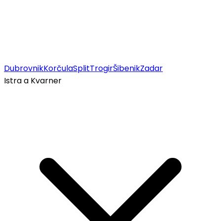
Dubrovnik
Korčula
Split
Trogir
Šibenik
Zadar
Istra a Kvarner