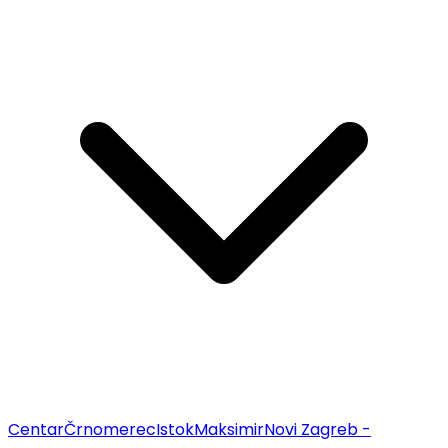
Centar
Črnomerec
Istok
Maksimir
Novi Zagreb -