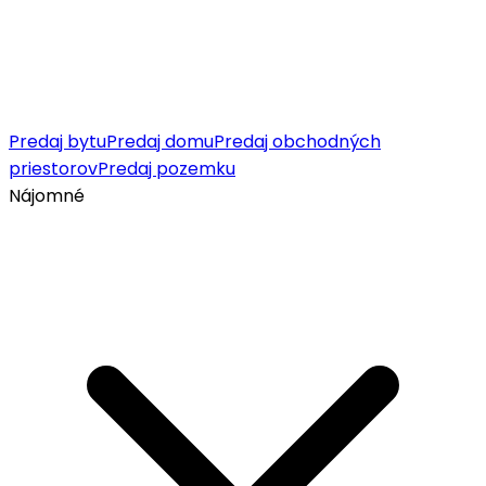
Predaj bytu
Predaj domu
Predaj obchodných
priestorov
Predaj pozemku
Nájomné