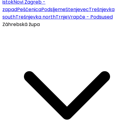
istok
Novi Zagreb -
zapad
Pešćenica
Podsljeme
Stenjevec
Trešnjevka
south
Trešnjevka north
Trnje
Vrapče - Podsused
Záhrebská župa