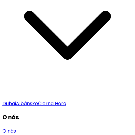
Dubai
Albánsko
Čierna Hora
O nás
O nás