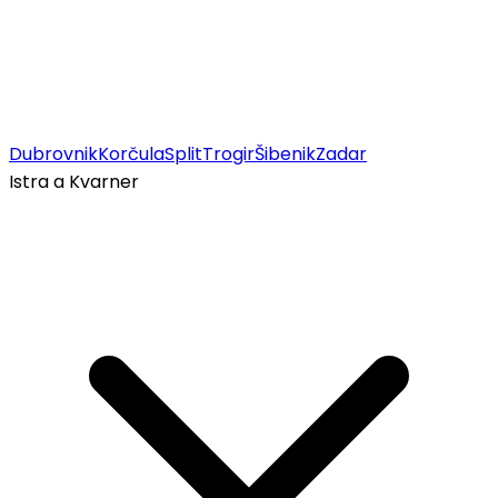
Dubrovnik
Korčula
Split
Trogir
Šibenik
Zadar
Istra a Kvarner