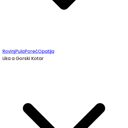
Rovinj
Pula
Poreč
Opatija
Lika a Gorski Kotar