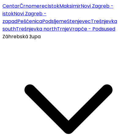
Centar
Črnomerec
Istok
Maksimir
Novi Zagreb -
istok
Novi Zagreb -
zapad
Pešćenica
Podsljeme
Stenjevec
Trešnjevka
south
Trešnjevka north
Trnje
Vrapče - Podsused
Záhrebská župa