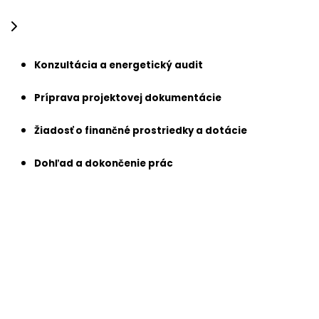
Konzultácia a energetický audit
Príprava projektovej dokumentácie
Žiadosť o finančné prostriedky a dotácie
Dohľad a dokončenie prác
Konzultácia a energetický audit
Na úvod vykonáme energetický audit budovy, aby sme
identifikovali súčasnú spotrebu a slabé miesta. Na
základe toho navrhujeme konkrétne opatrenia na
renováciu – od izolácie po inštaláciu nových