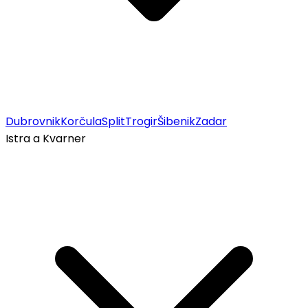
Dubrovnik
Korčula
Split
Trogir
Šibenik
Zadar
Istra a Kvarner