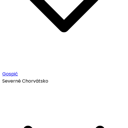
Gospić
Severné Chorvátsko