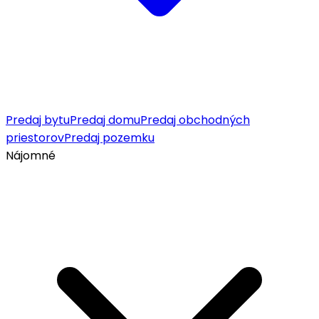
Predaj bytu
Predaj domu
Predaj obchodných
priestorov
Predaj pozemku
Nájomné