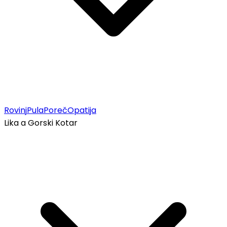
Rovinj
Pula
Poreč
Opatija
Lika a Gorski Kotar