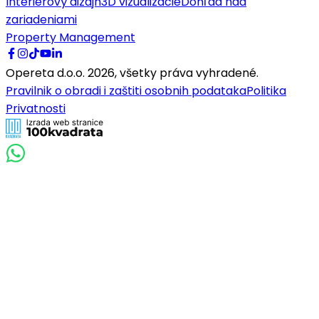
Interiérový dizajn
3D vizualizácie
Dohľad nad
zariadeniami
Property Management
Opereta d.o.o.
2026
,
všetky práva vyhradené.
Pravilnik o obradi i zaštiti osobnih podataka
Politika
Privatnosti