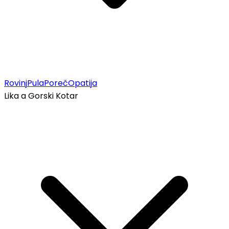
Rovinj
Pula
Poreč
Opatija
Lika a Gorski Kotar