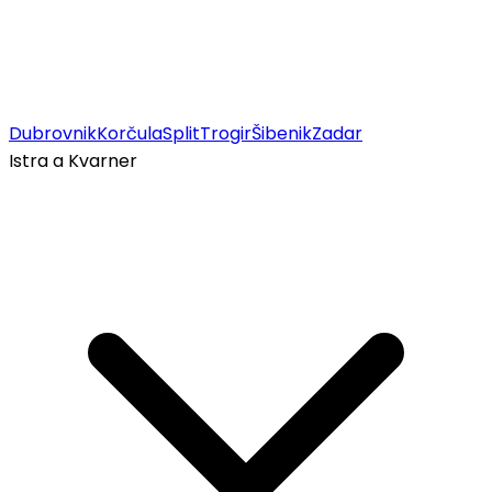
Dubrovnik
Korčula
Split
Trogir
Šibenik
Zadar
Istra a Kvarner