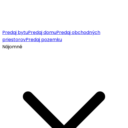
Predaj bytu
Predaj domu
Predaj obchodných
priestorov
Predaj pozemku
Nájomné