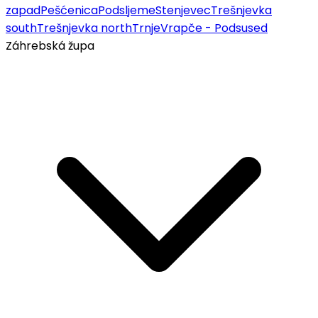
zapad
Pešćenica
Podsljeme
Stenjevec
Trešnjevka
south
Trešnjevka north
Trnje
Vrapče - Podsused
Záhrebská župa