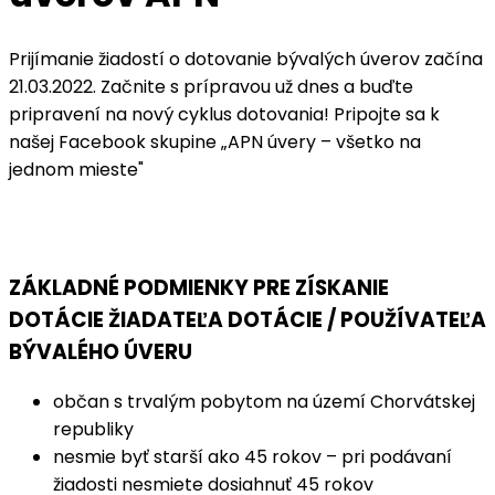
Prijímanie žiadostí o dotovanie bývalých úverov začína
21.03.2022. Začnite s prípravou už dnes a buďte
pripravení na nový cyklus dotovania! Pripojte sa k
našej Facebook skupine „APN úvery – všetko na
jednom mieste"
APN úvery – všetko na jednom mieste
ZÁKLADNÉ PODMIENKY PRE ZÍSKANIE
DOTÁCIE ŽIADATEĽA DOTÁCIE / POUŽÍVATEĽA
BÝVALÉHO ÚVERU
občan s trvalým pobytom na území Chorvátskej
republiky
nesmie byť starší ako 45 rokov – pri podávaní
žiadosti nesmiete dosiahnuť 45 rokov