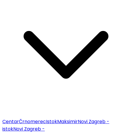
Centar
Črnomerec
Istok
Maksimir
Novi Zagreb -
istok
Novi Zagreb -