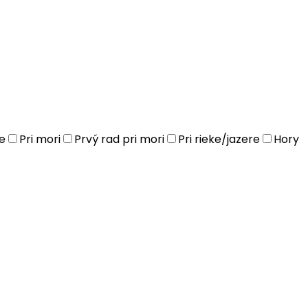
e
Pri mori
Prvý rad pri mori
Pri rieke/jazere
Hory