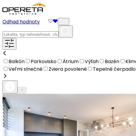
Odhad hodnoty
Balkón
Parkovisko
Átrium
Výťah
Bazén
Klim
Veľmi slnečné
Zviera povolené
Tepelné čerpadlo