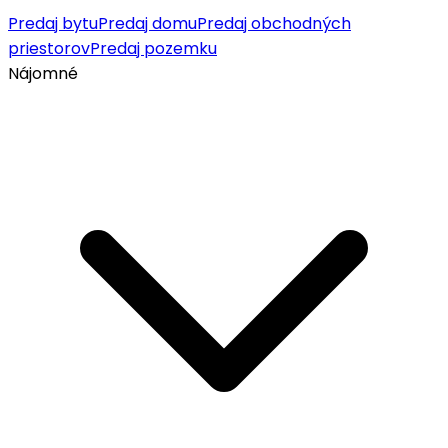
Predaj bytu
Predaj domu
Predaj obchodných
priestorov
Predaj pozemku
Nájomné