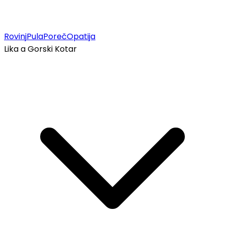
Rovinj
Pula
Poreč
Opatija
Lika a Gorski Kotar