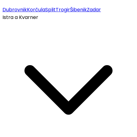
Dubrovnik
Korčula
Split
Trogir
Šibenik
Zadar
Istra a Kvarner