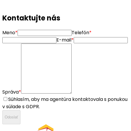
nehnuteľnosti. Naši agenti zostávajú vašou podporou aj
po nákupe – pre ďalšie rady, odporúčania alebo
budúce investície. S Operetom kupujete bez stresu.
Kontaktujte nás
Meno
*
Telefón
*
E-mail
*
Správa
*
Súhlasím, aby ma agentúra kontaktovala s ponukou
v súlade s GDPR.
Odoslať