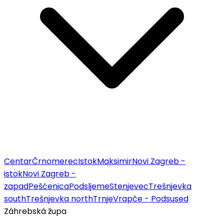
Centar
Črnomerec
Istok
Maksimir
Novi Zagreb -
istok
Novi Zagreb -
zapad
Pešćenica
Podsljeme
Stenjevec
Trešnjevka
south
Trešnjevka north
Trnje
Vrapče - Podsused
Záhrebská župa